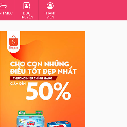
NH MỤC
ĐỌC
THÀNH
TRUYỆN
VIÊN