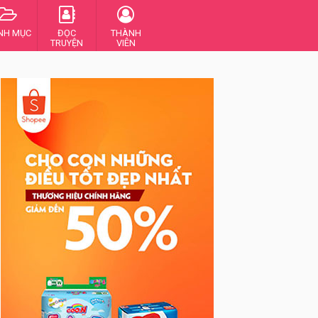
NH MỤC
ĐỌC
THÀNH
TRUYỆN
VIÊN