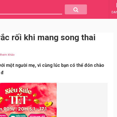
DA
ắc rối khi mang song thai
u tham khảo
 với một người mẹ, vì cùng lúc bạn có thể đón chào
 đ