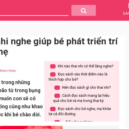
DA
hi nghe giúp bé phát triển trí
mẹ
Khi nào thai nhi có thể lắng nghe?
.
u tham khảo
Đọc sách vào thời điểm nào là
.
thích hợp cho bé?
t trong những
Nên đọc sách gì cho thai nhi?
.
 não từ trong bụng
Cách đọc sách mang lại hiệu
.
 muốn con sẽ có
quả cho bé và mẹ trong thai kỳ
sống cũng như khao
Đọc sách cho bé nghe, mẹ khỏe
.
ớc khi bé chào đời.
lợi cả đôi đường
Đối với người mẹ
.