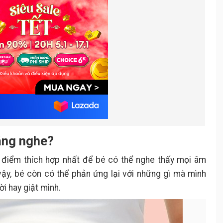
Đối với thai nhi
.
Lời khuyên dành cho mẹ khi đọc
.
sách trong giai đoạn thai kỳ
lắng nghe?
i điểm thích hợp nhất để bé có thể nghe thấy mọi âm
vậy, bé còn có thể phản ứng lại với những gì mà mình
i hay giật mình.