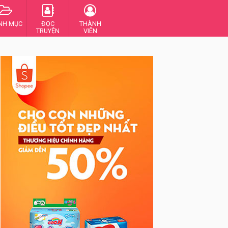
NH MỤC
ĐỌC
THÀNH
TRUYỆN
VIÊN