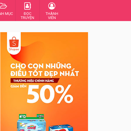
NH MỤC
ĐỌC
THÀNH
TRUYỆN
VIÊN