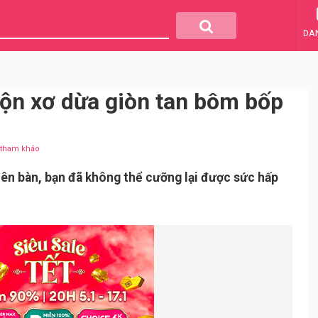
DA
ộn xơ dừa giòn tan bôm bốp
u tham khảo
lên bàn, bạn đã không thể cưỡng lại được sức hấp