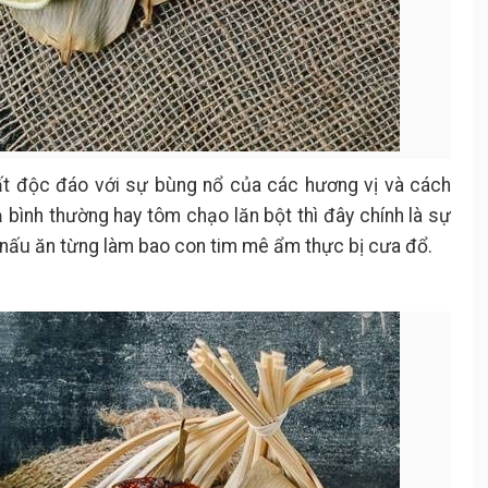
ất độc đáo với sự bùng nổ của các hương vị và cách
ả bình thường hay tôm chạo lăn bột thì đây chính là sự
 nấu ăn từng làm bao con tim mê ẩm thực bị cưa đổ.