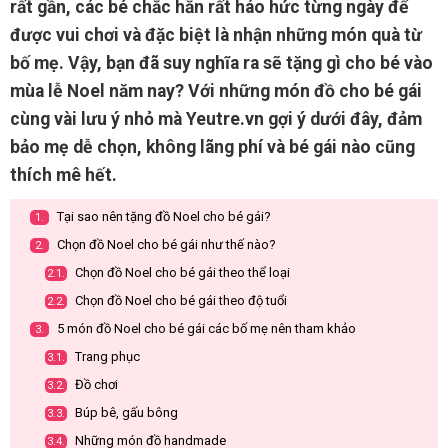
rất gần, các bé chắc hẳn rất háo hức từng ngày để
được vui chơi và đặc biệt là nhận những món quà từ
bố mẹ. Vậy, bạn đã suy nghĩa ra sẽ tặng gì cho bé vào
mùa lễ Noel năm nay? Với những món đồ cho bé gái
cùng vài lưu ý nhỏ mà Yeutre.vn gợi ý dưới đây, đảm
bảo mẹ dễ chọn, không lãng phí và bé gái nào cũng
thích mê hết.
Tại sao nên tặng đồ Noel cho bé gái?
1.
Chọn đồ Noel cho bé gái như thế nào?
2.
Chọn đồ Noel cho bé gái theo thể loại
2.1.
Chọn đồ Noel cho bé gái theo độ tuổi
2.2.
5 món đồ Noel cho bé gái các bố mẹ nên tham khảo
3.
Trang phục
3.1.
Đồ chơi
3.2.
Búp bê, gấu bông
3.3.
Những món đồ handmade
3.4.