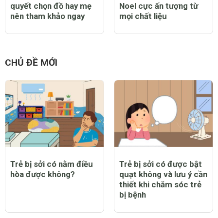
quyết chọn đồ hay mẹ
Noel cực ấn tượng từ
nên tham khảo ngay
mọi chất liệu
CHỦ ĐỀ MỚI
Trẻ bị sởi có nằm điều
Trẻ bị sởi có được bật
hòa được không?
quạt không và lưu ý cần
thiết khi chăm sóc trẻ
bị bệnh