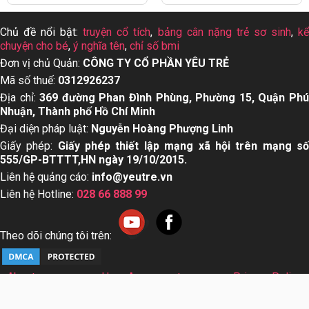
Chủ đề nổi bật:
truyện cổ tích
,
bảng cân nặng trẻ sơ sinh
,
k
chuyện cho bé
,
ý nghĩa tên
,
chỉ số bmi
Đơn vị chủ Quản:
CÔNG TY CỔ PHẦN YÊU TRẺ
Mã số thuế:
0312926237
Địa chỉ:
369 đường Phan Đình Phùng, Phường 15, Quận Ph
Nhuận, Thành phố Hồ Chí Minh
Đại diện pháp luật:
Nguyễn Hoàng Phượng Linh
Giấy phép:
Giấy phép thiết lập mạng xã hội trên mạng s
555/GP-BTTTT,HN ngày 19/10/2015.
Liên hệ quảng cáo:
info@yeutre.vn
Liên hệ Hotline:
028 66 888 99
Theo dõi chúng tôi trên:
About us
User Agreement
Privacy Policy
Sơ đồ trang web