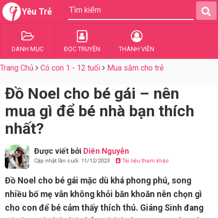
Yêu Trẻ
DANH MỤC
ĐỌC TRUYỆN
THÀNH VIÊN
Trang Chủ
Có con 1 - 12 tuổi
Mua sắm cho trẻ
Đồ Noel cho bé gái – nên
mua gì để bé nhà bạn thích
nhất?
Được viết bởi
Diên Nguyễn
Cập nhật lần cuối: 11/12/2023
Tài liệu tham khảo
Đồ Noel cho bé gái mặc dù khá phong phú, song
nhiều bố mẹ vẫn không khỏi băn khoăn nên chọn gì
cho con để bé cảm thấy thích thú. Giáng Sinh đang