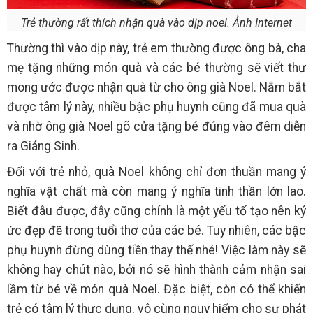
Trẻ thường rất thích nhận quà vào dịp noel. Ảnh Internet
Thường thì vào dịp này, trẻ em thường được ông bà, cha
mẹ tặng những món quà và các bé thường sẽ viết thư
mong ước được nhận quà từ cho ông già Noel. Nắm bắt
được tâm lý này, nhiều bậc phụ huynh cũng đã mua quà
và nhờ ông già Noel gõ cửa tặng bé đúng vào đêm diễn
ra Giáng Sinh.
Đối với trẻ nhỏ, quà Noel không chỉ đơn thuần mang ý
nghĩa vật chất mà còn mang ý nghĩa tinh thần lớn lao.
Biết đâu được, đây cũng chính là một yếu tố tạo nên ký
ức đẹp đẽ trong tuổi thơ của các bé. Tuy nhiên, các bậc
phụ huynh đừng dùng tiền thay thế nhé! Việc làm này sẽ
không hay chút nào, bởi nó sẽ hình thành cảm nhận sai
lầm từ bé về món quà Noel. Đặc biệt, còn có thể khiến
trẻ có tâm lý thực dụng, vô cùng nguy hiểm cho sự phát