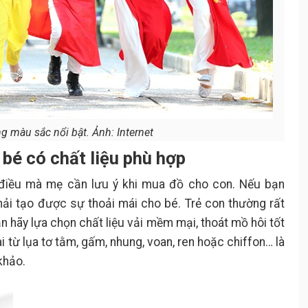
g màu sắc nổi bật. Ảnh: Internet
 bé có chất liệu phù hợp
 điều mà mẹ cần lưu ý khi mua đồ cho con. Nếu bạn
phải tạo được sự thoải mái cho bé. Trẻ con thường rất
n hãy lựa chọn chất liệu vải mềm mại, thoát mồ hôi tốt
i từ lụa tơ tằm, gấm, nhung, voan, ren hoặc chiffon… là
khảo.