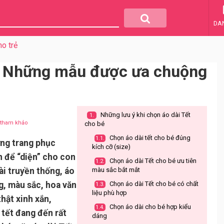
DA
o trẻ
 – Những mẫu được ưa chuộng
Những lưu ý khi chọn áo dài Tết
1.
u tham khảo
cho bé
Chọn áo dài tết cho bé đúng
1.1.
ững trang phục
kích cỡ (size)
n để “diện” cho con
Chọn áo dài Tết cho bé ưu tiên
1.2.
ài truyền thống, áo
màu sắc bắt mắt
g, màu sắc, hoa văn
Chọn áo dài Tết cho bé có chất
1.3.
liệu phù hợp
hật xinh xắn,
Chọn áo dài cho bé hợp kiểu
1.4.
 tết đang đến rất
dáng