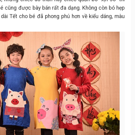
Áo dài cách tân phối cùng
2.2.4.
bé cũng được bày bán rất đa dạng. Không còn bó hẹp
quần jean
o dài Tết cho bé đã phong phú hơn về kiểu dáng, màu
Top các địa chỉ bán áo dài Tết cho
3.
bé uy tín nhất