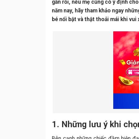
gần rồi, nếu mẹ cũng có ý định cho
năm nay, hãy tham khảo ngay những
bé nổi bật và thật thoải mái khi vui
1. Những lưu ý khi chọ
Bên cạnh những chiếc đầm hiện đại,