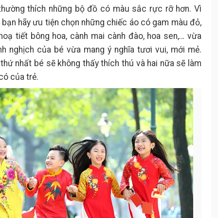
 thường thích những bộ đồ có màu sắc rực rỡ hơn. Vì
é, bạn hãy ưu tiện chọn những chiếc áo có gam màu đỏ,
hoạ tiết bông hoa, cành mai cành đào, hoa sen,… vừa
inh nghịch của bé vừa mang ý nghĩa tươi vui, mới mẻ.
hứ nhất bé sẽ không thấy thích thú và hai nữa sẽ làm
có của trẻ.