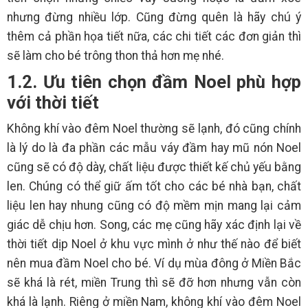
nhưng đừng nhiều lớp. Cũng đừng quên là hãy chú ý
thêm cả phần họa tiết nữa, các chi tiết các đơn giản thì
sẽ làm cho bé trông thon thả hơn mẹ nhé.
1.2. Ưu tiên chọn đầm Noel phù hợp
với thời tiết
Không khí vào đêm Noel thường sẽ lạnh, đó cũng chính
là lý do là đa phần các mẫu váy đầm hay mũ nón Noel
cũng sẽ có độ dày, chất liệu được thiết kế chủ yếu bằng
len. Chúng có thể giữ ấm tốt cho các bé nhà bạn, chất
liệu len hay nhung cũng có độ mềm mịn mang lại cảm
giác dễ chịu hơn. Song, các mẹ cũng hãy xác định lại về
thời tiết dịp Noel ở khu vực mình ở như thế nào để biết
nên mua đầm Noel cho bé. Ví dụ mùa đông ở Miền Bắc
sẽ khá là rét, miền Trung thì sẽ đỡ hơn nhưng vẫn còn
khá là lạnh. Riêng ở miền Nam, không khí vào đêm Noel