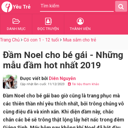
Yêu Trẻ
DANH MỤC
ĐỌC TRUYỆN
THÀNH VIÊN
Trang Chủ
Có con 1 - 12 tuổi
Mua sắm cho trẻ
Đầm Noel cho bé gái - Những
mẫu đầm hot nhất 2019
Được viết bởi
Diên Nguyễn
Cập nhật lần cuối: 11/12/2023
Tài liệu tham khảo
Đầm Noel cho bé gái bao giờ cũng là trang phục mà
các thiên thần nhí yêu thích nhất, bởi trông chúng vô
cùng điệu đà và xinh xắn. Khi diện đầm này, chắc
chắn các bé sẽ trông thật lộng lẫy hết nấc trong đêm
Giáng Sinh. Mấy hôm nay không khí Noel đã bắt đầu