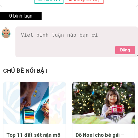
0 bình luận
Đăng
CHỦ ĐỀ NỔI BẬT
Top 11 đất sét nặn mô
Đồ Noel cho bé gái –