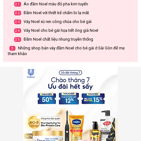
Áo đầm Noel màu đỏ pha kim tuyến
2.1.
Đầm Noel với thiết kế chấm bi lạ mắt
2.2.
Váy Noel xù ren công chúa cho bé gái
2.3.
Váy Noel cho bé gái họa tiết ông già Noel
2.4.
Đầm Noel chất liệu nhung truyền thống
2.5.
Những shop bán váy đầm Noel cho bé gái ở Sài Gòn để mẹ
3.
tham khảo