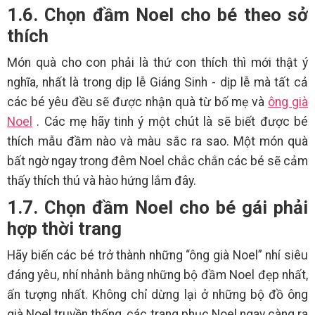
1.6. Chọn đầm Noel cho bé theo sở
thích
Món quà cho con phải là thứ con thích thì mới thật ý
nghĩa, nhất là trong dịp lễ Giáng Sinh - dịp lễ mà tất cả
các bé yêu đều sẽ được nhận quà từ bố mẹ và
ông già
Noel
. Các mẹ hãy tinh ý một chút là sẽ biết được bé
thích mẫu đầm nào và màu sắc ra sao. Một món quà
bất ngờ ngay trong đêm Noel chắc chắn các bé sẽ cảm
thấy thích thú và hào hứng lắm đây.
1.7. Chọn đầm Noel cho bé gái phải
hợp thời trang
Hãy biến các bé trở thành những “ông già Noel” nhí siêu
đáng yêu, nhí nhảnh bằng những bộ đầm Noel đẹp nhất,
ấn tượng nhất. Không chỉ dừng lại ở những bộ đồ ông
già Noel truyền thống, các trang phục Noel ngay càng ra