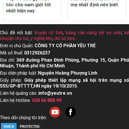
tóc cho nam giới tốt
mẹ nhất định nên biết
nhất hiện nay
Chủ đề nổi bật:
truyện cổ tích
,
bảng cân nặng trẻ sơ sinh
,
k
chuyện cho bé
,
ý nghĩa tên
,
chỉ số bmi
Đơn vị chủ Quản:
CÔNG TY CỔ PHẦN YÊU TRẺ
Mã số thuế:
0312926237
Địa chỉ:
369 đường Phan Đình Phùng, Phường 15, Quận Ph
Nhuận, Thành phố Hồ Chí Minh
Đại diện pháp luật:
Nguyễn Hoàng Phượng Linh
Giấy phép:
Giấy phép thiết lập mạng xã hội trên mạng s
555/GP-BTTTT,HN ngày 19/10/2015.
Liên hệ quảng cáo:
info@yeutre.vn
Liên hệ Hotline:
028 66 888 99
Theo dõi chúng tôi trên: