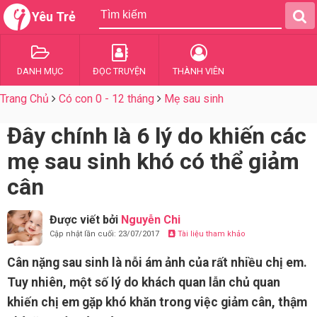
Yêu Trẻ
DANH MỤC
ĐỌC TRUYỆN
THÀNH VIÊN
Trang Chủ
Có con 0 - 12 tháng
Mẹ sau sinh
Đây chính là 6 lý do khiến các
mẹ sau sinh khó có thể giảm
cân
Được viết bởi
Nguyễn Chi
Cập nhật lần cuối: 23/07/2017
Tài liệu tham khảo
Cân nặng sau sinh là nỗi ám ảnh của rất nhiều chị em.
Tuy nhiên, một số lý do khách quan lẫn chủ quan
khiến chị em gặp khó khăn trong việc giảm cân, thậm