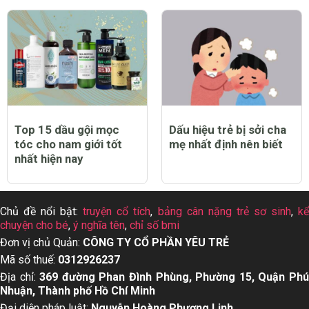
Top 15 dầu gội mọc
Dấu hiệu trẻ bị sởi cha
tóc cho nam giới tốt
mẹ nhất định nên biết
nhất hiện nay
Chủ đề nổi bật:
truyện cổ tích
,
bảng cân nặng trẻ sơ sinh
,
k
chuyện cho bé
,
ý nghĩa tên
,
chỉ số bmi
Đơn vị chủ Quản:
CÔNG TY CỔ PHẦN YÊU TRẺ
Mã số thuế:
0312926237
Địa chỉ:
369 đường Phan Đình Phùng, Phường 15, Quận Ph
Nhuận, Thành phố Hồ Chí Minh
Đại diện pháp luật:
Nguyễn Hoàng Phượng Linh