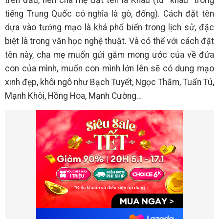
trên đầu, nên cha mẹ đặt tên là Khâu (từ “khâu” trong
tiếng Trung Quốc có nghĩa là gò, đống). Cách đặt tên
dựa vào tướng mạo là khá phổ biến trong lịch sử, đặc
biệt là trong văn học nghệ thuật. Và có thể với cách đặt
tên này, cha mẹ muốn gửi gắm mong ước của về đứa
con của mình, muốn con mình lớn lên sẽ có dung mạo
xinh đẹp, khôi ngô như Bạch Tuyết, Ngọc Thắm, Tuấn Tú,
Mạnh Khôi, Hồng Hoa, Mạnh Cường…