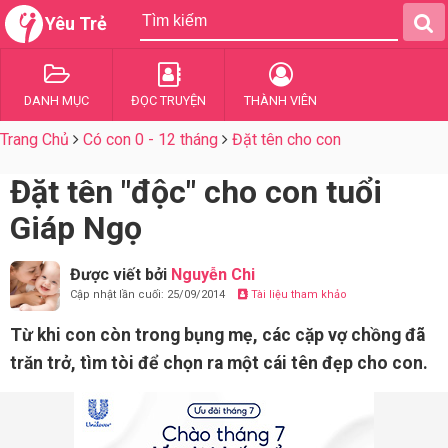
Yêu Trẻ
DANH MỤC
ĐỌC TRUYỆN
THÀNH VIÊN
Trang Chủ
Có con 0 - 12 tháng
Đặt tên cho con
Đặt tên "độc" cho con tuổi
Giáp Ngọ
Được viết bởi
Nguyễn Chi
Cập nhật lần cuối: 25/09/2014
Tài liệu tham khảo
Từ khi con còn trong bụng mẹ, các cặp vợ chồng đã
trăn trở, tìm tòi để chọn ra một cái tên đẹp cho con.