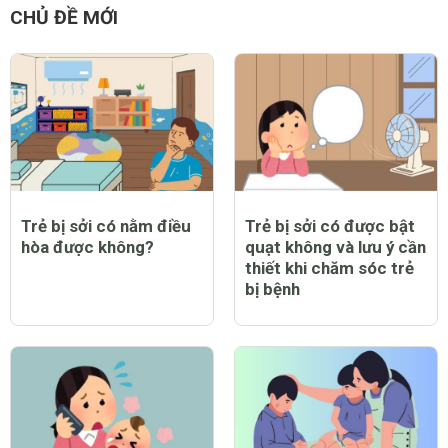
CHỦ ĐỀ MỚI
Trẻ bị sởi có nằm điều
Trẻ bị sởi có được bật
hòa được không?
quạt không và lưu ý cần
thiết khi chăm sóc trẻ
bị bệnh