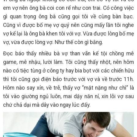
em vợ nên ông bà coi con rể như con trai. Có công việc
gì quan trọng ông bà cũng gọi tôi về cùng bàn bạc.
Cũng vì được bố mẹ vợ quý nên cũng mấy lần tôi nghe
vợ kể lại là ông bà khen tôi với vợ. Vừa được lòng bố mẹ
vợ, vừa được lòng vợ. Như thế còn gì bằng.
Đọc báo thấy nhiều bà vợ than vãn kể tội chồng mê
game, mê nhậu, lười làm. Tôi cũng thấy nhột, nên hôm
nào có tiệc tùng ở công ty hay bia bọt với các chiến hữu
thì tôi cũng gọi điện báo trước với vợ và về trước 11h.
Hôm nào say xỉn, về trễ, thấy vợ “mặt nặng như chì” là
tôi vào giường ngủ luôn, mai dậy năn nỉ, xin lỗi vợ sau
chứ chả dại mà dây vào ngay lúc đấy.