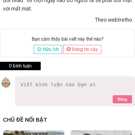
đời nhau” thì một ngày nào đó người ta sẽ phải đối mặt
với mất mát.
Theo webtretho
Bạn cảm thấy bài viết này thế nào?
Hữu Ích
Đáng tin cậy
0 bình luận
Đăng
CHỦ ĐỀ NỔI BẬT