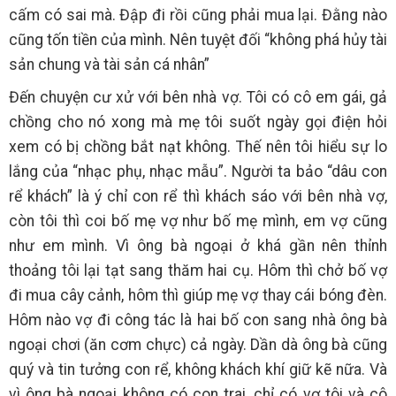
cấm có sai mà. Đập đi rồi cũng phải mua lại. Đằng nào
cũng tốn tiền của mình. Nên tuyệt đối “không phá hủy tài
sản chung và tài sản cá nhân”
Đến chuyện cư xử với bên nhà vợ. Tôi có cô em gái, gả
chồng cho nó xong mà mẹ tôi suốt ngày gọi điện hỏi
xem có bị chồng bắt nạt không. Thế nên tôi hiểu sự lo
lắng của “nhạc phụ, nhạc mẫu”. Người ta bảo “dâu con
rể khách” là ý chỉ con rể thì khách sáo với bên nhà vợ,
còn tôi thì coi bố mẹ vợ như bố mẹ mình, em vợ cũng
như em mình. Vì ông bà ngoại ở khá gần nên thỉnh
thoảng tôi lại tạt sang thăm hai cụ. Hôm thì chở bố vợ
đi mua cây cảnh, hôm thì giúp mẹ vợ thay cái bóng đèn.
Hôm nào vợ đi công tác là hai bố con sang nhà ông bà
ngoại chơi (ăn cơm chực) cả ngày. Dần dà ông bà cũng
quý và tin tưởng con rể, không khách khí giữ kẽ nữa. Và
vì ông bà ngoại không có con trai, chỉ có vợ tôi và cô