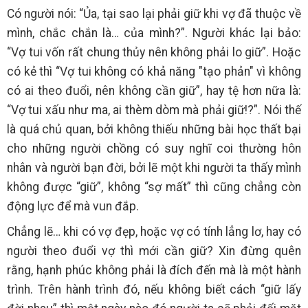
Có người nói: “Ủa, tại sao lại phải giữ khi vợ đã thuộc về
mình, chắc chắn là… của mình?”. Người khác lại bảo:
“Vợ tui vốn rất chung thủy nên không phải lo giữ”. Hoặc
có kẻ thì “Vợ tui không có khả năng "tạo phản" vì không
có ai theo đuổi, nên không cần giữ”, hay tệ hơn nữa là:
“Vợ tui xấu như ma, ai thèm dòm mà phải giữ!?”. Nói thế
là quá chủ quan, bởi không thiếu những bài học thất bại
cho những người chồng có suy nghĩ coi thường hôn
nhân và người bạn đời, bởi lẽ một khi người ta thấy mình
không được “giữ”, không “sợ mất” thì cũng chẳng còn
động lực để mà vun đắp.
Chẳng lẽ… khi có vợ đẹp, hoặc vợ có tính lẳng lơ, hay có
người theo đuổi vợ thì mới cần giữ? Xin đừng quên
rằng, hạnh phúc không phải là đích đến mà là một hành
trình. Trên hành trình đó, nếu không biết cách “giữ lấy