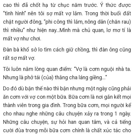
cao thì đã chốt hạ từ chục năm trước. Ý thức được
“tình hình” nên tôi sợ mất vợ lắm. Trong thời buổi đất
chật người đông, “phi công thì lắm, nông dân (chăn rau)
thì nhiều” như hiện nay…Mình mà chủ quan, lơ mơ tí là
mất vợ như chơi.
Đàn bà khổ sở lo tìm cách giữ chồng, thì đàn ông cũng
rất sợ mất vợ.
Tôi luôn nằm lòng quan điểm: “Vợ là cơm nguội nhà ta.
Nhưng là phở tái (của) thằng cha láng giềng..."
Do đó dù bận thế nào thì bận nhưng một ngày cũng phải
ăn cơm với vợ con một bữa. Bữa cơm là nơi gắn kết mọi
thành viên trong gia đình. Trong bữa cơm, mọi người kể
cho nhau nghe những câu chuyện xảy ra trong 1 ngày.
Những câu chuyện, sự hỏi han quan tâm, và cả tiếng
cười đùa trong mỗi bữa cơm chính là chất xúc tác cho