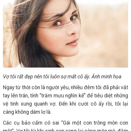
Vợ tôi rất đẹp nên tôi luôn sợ mất cô ấy. Ảnh minh họa
Ngay từ thời còn là người yêu, nhiều đêm tôi đã phải vắt
tay lên trán, tính “trăm mưu nghìn kế” để tiêu diệt những
vệ tinh xung quanh vợ. Đến khi cưới cô ấy rồi, tôi lại
càng không dám lơ là.
Các cụ bảo cấm có sai “Gái một con trông mòn con
mắt”. Vợ tôi từ khi sinh con xong lại càng mặn mà, đằm