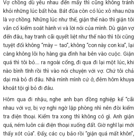
Vợ chồng dù yêu nhau đến mấy thì cũng không tránh
khỏi những lúc bất hòa. Bát đũa còn có lúc xô nhau nữa
là vợ chồng. Những lúc như thế, giận thế nào thì giận tôi
vẫn cố kiểm soát hành vi và lời nói của mình. Dù giận vợ
đến đâu, hay tranh cãi quyết liệt như thế nào thì tôi cũng
tuyệt đối không “mày – tao”, không “con này con kia”, lại
càng không lôi họ hàng gia đình hai bên vào cuộc. Giận
quá thì tôi bỏ…. ra ngoài cổng, đi qua đi lại một lúc, khi
nào bình tĩnh rồi thì vào nói chuyện với vợ. Chứ tôi chả
dại mà bỏ đi đâu. Nhà mình mình cứ ở, đêm hôm khuya
khoắt tội gì bỏ đi đâu.
Hôm qua đi nhậu, nghe anh bạn đồng nghiệp kể “cãi
nhau với vợ, bị vợ nghi ngờ lập phòng nhì nên đòi kiểm
tra điện thoại. Kiểm tra xong thì không có gì. Anh giận
quá, ném luôn cái điện thoại xuống đất. Giờ nghĩ lại mới
thấy xót của”. Đấy, các cụ bảo rồi “giận quá mất khôn”,