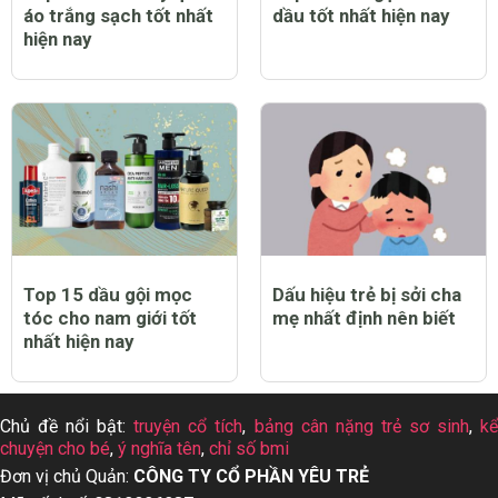
áo trắng sạch tốt nhất
dầu tốt nhất hiện nay
hiện nay
Top 15 dầu gội mọc
Dấu hiệu trẻ bị sởi cha
tóc cho nam giới tốt
mẹ nhất định nên biết
nhất hiện nay
Chủ đề nổi bật:
truyện cổ tích
,
bảng cân nặng trẻ sơ sinh
,
k
chuyện cho bé
,
ý nghĩa tên
,
chỉ số bmi
Đơn vị chủ Quản:
CÔNG TY CỔ PHẦN YÊU TRẺ