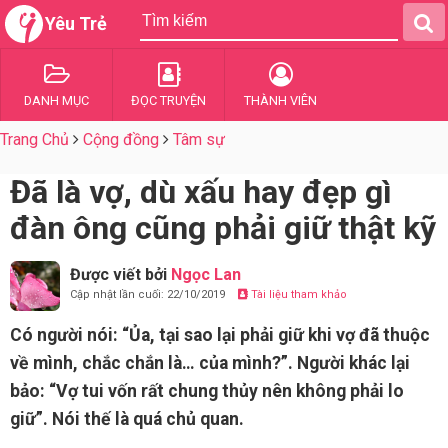
Yêu Trẻ
DANH MỤC
ĐỌC TRUYỆN
THÀNH VIÊN
Trang Chủ
Cộng đồng
Tâm sự
Đã là vợ, dù xấu hay đẹp gì
đàn ông cũng phải giữ thật kỹ
Được viết bởi
Ngọc Lan
Cập nhật lần cuối: 22/10/2019
Tài liệu tham khảo
Có người nói: “Ủa, tại sao lại phải giữ khi vợ đã thuộc
về mình, chắc chắn là… của mình?”. Người khác lại
bảo: “Vợ tui vốn rất chung thủy nên không phải lo
giữ”. Nói thế là quá chủ quan.