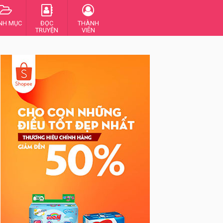
NH MỤC
ĐỌC
THÀNH
TRUYỆN
VIÊN