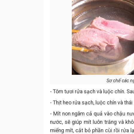
Sơ chế các ng
- Tôm tươi rửa sạch và luộc chín. Sa
- Thịt heo rửa sạch, luộc chín và thá
- Mít non ngâm cả quả vào chậu nướ
nước, sẽ giúp mít luôn trắng và kh
miếng mít, cắt bỏ phần cùi rồi rửa 