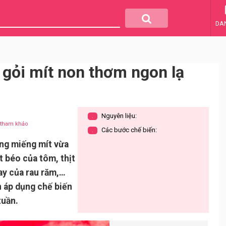
DA
 gỏi mít non thơm ngon lạ
Nguyên liệu:
.
u tham khảo
Các bước chế biến:
.
ừng miếng mít vừa
t béo của tôm, thịt
cay của rau răm,…
n áp dụng chế biến
tuần.