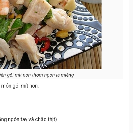
iến gỏi mít non thơm ngon lạ miệng
 món gỏi mít non.
ằng ngón tay và chắc thịt)