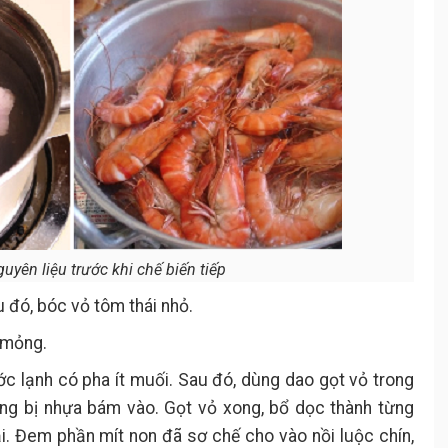
uyên liệu trước khi chế biến tiếp
u đó, bóc vỏ tôm thái nhỏ.
i mỏng.
c lạnh có pha ít muối. Sau đó, dùng dao gọt vỏ trong
ông bị nhựa bám vào. Gọt vỏ xong, bổ dọc thành từng
lại. Đem phần mít non đã sơ chế cho vào nồi luộc chín,