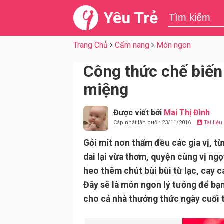
Yêu Trẻ
Trang Chủ
Cẩm nang
Món ngon
Công thức chế biến
miệng
Được viết bởi
Mai Thị Đình
Cập nhật lần cuối: 23/11/2016
Tài liệ
Gỏi mít non thấm đều các gia vị, t
dai lại vừa thơm, quyện cùng vị ngọ
heo thêm chút bùi bùi từ lạc, cay 
Đây sẽ là món ngon lý tưởng để bạ
cho cả nhà thưởng thức ngày cuối 