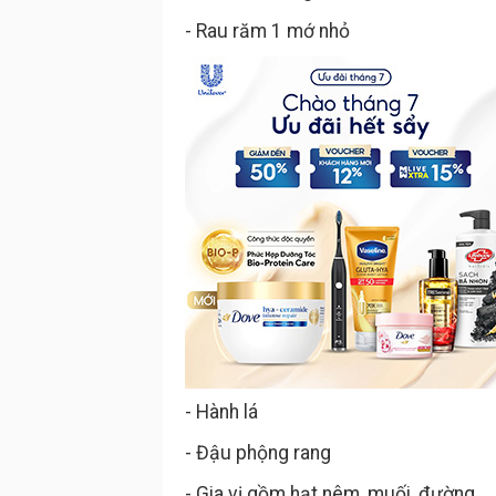
- Rau răm 1 mớ nhỏ
- Hành lá
- Đậu phộng rang
- Gia vị gồm hạt nêm, muối, đường