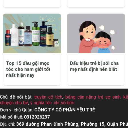
Top 15 dầu gội mọc
Dấu hiệu trẻ bị sởi cha
tóc cho nam giới tốt
mẹ nhất định nên biết
nhất hiện nay
Chủ đề nổi bật:
truyện cổ tích
,
bảng cân nặng trẻ sơ sinh
,
k
chuyện cho bé
,
ý nghĩa tên
,
chỉ số bmi
Đơn vị chủ Quản:
CÔNG TY CỔ PHẦN YÊU TRẺ
Mã số thuế:
0312926237
Địa chỉ:
369 đường Phan Đình Phùng, Phường 15, Quận Ph