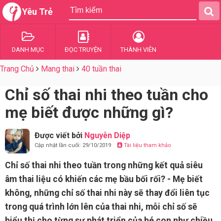
Yêu Trẻ
DANH MỤC
ĐỌC TRUYỆN
THÀNH VIÊN
Trang Chủ
Mang thai
40 tuần thai
Chỉ số thai nhi theo tuần cho
mẹ biết được những gì?
Được viết bởi
Nguyễn Diệp
Cập nhật lần cuối: 29/10/2019
Tài liệu tham khảo
Chỉ số thai nhi theo tuần trong những kết quả siêu
âm thai liệu có khiến các mẹ bầu bối rối? - Mẹ biết
không, những chỉ số thai nhi này sẽ thay đổi liên tục
trong quá trình lớn lên của thai nhi, mỗi chỉ số sẽ
biểu thị cho từng sự phát triển của bé con như chiều