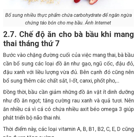
Bổ sung nhiều thực phẩm chứa carbohydrate để ngăn ngừa
chứng táo bón cho mẹ bầu. Ảnh Internet
2.7. Chế độ ăn cho bà bầu khi mang
thai tháng thứ 7
Bước vào chặng đường cuối của việc mang thai, bà bầu
cần bổ sung các loại đồ ăn như gạo, ngũ cốc, đậu đỏ,
đậu xanh với liều lượng vừa đủ. Bên cạnh đó cũng nên
bổ sung thêm các chất sắt, I-ốt, canxi, phốt pho,…
Đồng thời, bầu cần giảm những đồ ăn vặt ít dinh dưỡng
như đồ ăn ngọt; tăng cường rau xanh và quả tươi. Nên
ăn nhiều cá vì cá có chứa nhiều axit béo omega 3 giúp
phát triển bộ não thai nhi.
Thời điểm này, các loại vitamin A, B, B1, B2, C, E, D cũng