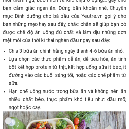
mỏi thèm ngủ, buồn nôn và khó chịu ở bụng,… gây cho
bạn cảm giác ngán ăn. Đừng băn khoăn nhé, Chuyên
mục Dinh dưỡng cho bà bầu của Yeutre.vn gợi ý cho
bạn những mẹo hay sau đây, chắc chắn sẽ giúp bạn có
được chế độ ăn uống đủ chất và làm dịu những cơn
mệt mỏi của thời kì thai nghén đầu ngay sau đây:
Chia 3 bữa ăn chính hằng ngày thành 4-6 bữa ăn nhỏ.
Lựa chọn các thực phẩm dễ ăn, dễ tiêu hóa, ăn tinh
bột kết hợp protein từ thịt, kết hợp uống sữa ít béo, ít
đường vào các buổi sáng tối, hoặc các chế phẩm từ
sữa.
Hạn chế uống nước trong bữa ăn và không nên ăn
nhiều chất béo, thực phẩm khó tiêu như: dầu mỡ,
ngọt hoặc cay.