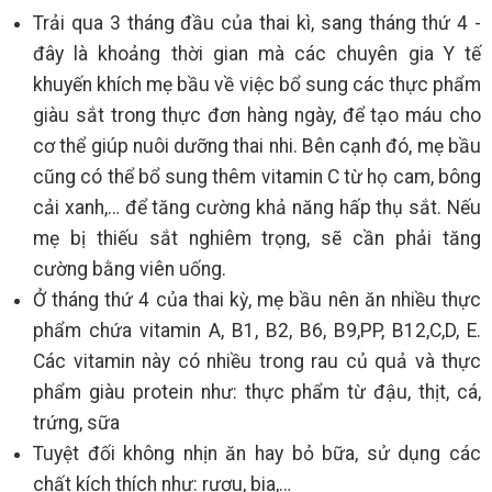
Trải qua 3 tháng đầu của thai kì, sang tháng thứ 4 -
đây là khoảng thời gian mà các chuyên gia Y tế
khuyến khích mẹ bầu về việc bổ sung các thực phẩm
giàu sắt trong thực đơn hàng ngày, để tạo máu cho
cơ thể giúp nuôi dưỡng thai nhi. Bên cạnh đó, mẹ bầu
cũng có thể bổ sung thêm vitamin C từ họ cam, bông
cải xanh,… để tăng cường khả năng hấp thụ sắt. Nếu
mẹ bị thiếu sắt nghiêm trọng, sẽ cần phải tăng
cường bằng viên uống.
Ở tháng thứ 4 của thai kỳ, mẹ bầu nên ăn nhiều thực
phẩm chứa vitamin A, B1, B2, B6, B9,PP, B12,C,D, E.
Các vitamin này có nhiều trong rau củ quả và thực
phẩm giàu protein như: thực phẩm từ đậu, thịt, cá,
trứng, sữa
Tuyệt đối không nhịn ăn hay bỏ bữa, sử dụng các
chất kích thích như: rượu, bia,…