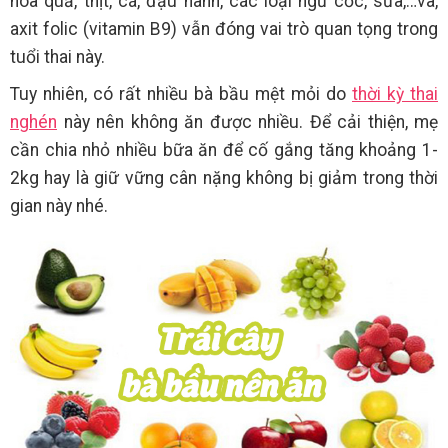
hoa quả, thịt, cá, đậu nành, các loại ngũ cốc, sữa,…và,
axit folic (vitamin B9) vẫn đóng vai trò quan tọng trong
tuổi thai này.
Tuy nhiên, có rất nhiều bà bầu mệt mỏi do
thời kỳ thai
nghén
này nên không ăn được nhiều. Để cải thiện, mẹ
cần chia nhỏ nhiều bữa ăn để cố gắng tăng khoảng 1-
2kg hay là giữ vững cân nặng không bị giảm trong thời
gian này nhé.