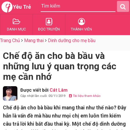
Yêu Trẻ
DANH MỤC
ĐỌC TRUYỆN
THÀNH VIÊN
Trang Chủ
Mang thai
Dinh dưỡng cho mẹ bầu
Chế độ ăn cho bà bầu và
những lưu ý quan trọng các
mẹ cần nhớ
Được viết bởi
Cát Lâm
Cập nhật lần cuối: 05/11/2019
Tài liệu tham khảo
Chế độ ăn cho bà bầu khi mang thai như thế nào? Đây
hẳn là vấn đề mà hầu như mọi chị em luôn tìm kiếm
câu trả lời khi bắt đầu thai kỳ. Một chế độ dinh dưỡng