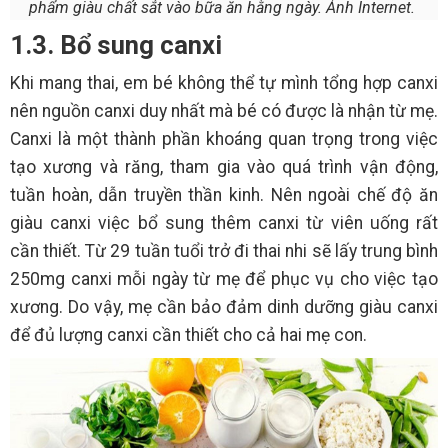
phẩm giàu chất sắt vào bữa ăn hằng ngày. Ảnh Internet.
1.3. Bổ sung canxi
Khi mang thai, em bé không thể tự mình tổng hợp canxi
nên nguồn canxi duy nhất mà bé có được là nhận từ mẹ.
Canxi là một thành phần khoáng quan trọng trong việc
tạo xương và răng, tham gia vào quá trình vận động,
tuần hoàn, dẫn truyền thần kinh. Nên ngoài chế độ ăn
giàu canxi việc bổ sung thêm canxi từ viên uống rất
cần thiết. Từ 29 tuần tuổi trở đi thai nhi sẽ lấy trung bình
250mg canxi mỗi ngày từ mẹ để phục vụ cho việc tạo
xương. Do vậy, mẹ cần bảo đảm dinh dưỡng giàu canxi
để đủ lượng canxi cần thiết cho cả hai mẹ con.