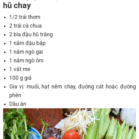
hũ chay
1/2 trái thơm
2 trái cà chua
2 bìa đậu hũ trắng
1 nắm đậu bắp
1 nắm ngò gai
1 nắm ngò ôm
1 vắt me
100 g giá
Gia vị: muối, hạt nêm chay, đường cát hoặc đường
phèn
Dầu ăn