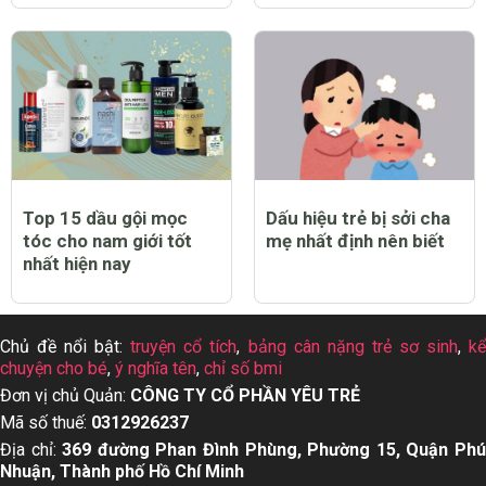
Top 15 dầu gội mọc
Dấu hiệu trẻ bị sởi cha
tóc cho nam giới tốt
mẹ nhất định nên biết
nhất hiện nay
Chủ đề nổi bật:
truyện cổ tích
,
bảng cân nặng trẻ sơ sinh
,
k
chuyện cho bé
,
ý nghĩa tên
,
chỉ số bmi
Đơn vị chủ Quản:
CÔNG TY CỔ PHẦN YÊU TRẺ
Mã số thuế:
0312926237
Địa chỉ:
369 đường Phan Đình Phùng, Phường 15, Quận Ph
Nhuận, Thành phố Hồ Chí Minh