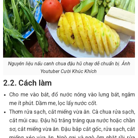
Nguyên liệu nấu canh chua đậu hũ chay dễ chuẩn bị. Ảnh
Youtuber Cười Khúc Khích
2.2. Cách làm
Cho me vào bát, đổ nước nóng vào lưng bát, ngâm
me ít phút. Dầm me, lọc lấy nước cốt.
Thơm rửa sạch, cắt miếng vừa ăn. Cà chua rửa sạch,
cắt múi cau. Đậu hũ trắng tráng qua nước hoặc chần
sơ, cắt miếng vừa ăn. Đậu bắp cắt gốc, rửa sạch, cắt
miếng xéo vừa ăn. Ngò gai và ngò ôm nhặt rồi rửa