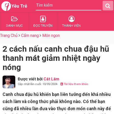
Yêu Trẻ
DANH MỤC
ĐỌC TRUYỆN
THÀNH VIÊN
Trang Chủ
Cẩm nang
Món ngon
2 cách nấu canh chua đậu hũ
thanh mát giảm nhiệt ngày
nóng
Được viết bởi
Cát Lâm
Cập nhật lần cuối: 10/05/2024
Tài liệu tham khảo
Canh chua đậu hũ khiến bạn liên tưởng đến khá nhiều
cách làm và công thức phải không nào. Có thể bạn
cũng đã nhiều lần đưa vào thực đơn món canh này để