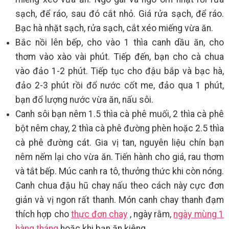
sạch, để ráo, sau đó cắt nhỏ. Giá rửa sạch, để ráo.
Bạc hà nhặt sạch, rửa sạch, cắt xéo miếng vừa ăn.
Bắc nồi lên bếp, cho vào 1 thìa canh dầu ăn, cho
thơm vào xào vài phút. Tiếp đến, bạn cho cà chua
vào đảo 1-2 phút. Tiếp tục cho đậu bắp và bạc hà,
đảo 2-3 phút rồi đổ nước cốt me, đảo qua 1 phút,
bạn đổ lượng nước vừa ăn, nấu sôi.
Canh sôi bạn nêm 1.5 thìa cà phê muối, 2 thìa cà phê
bột nêm chay, 2 thìa cà phê đường phèn hoặc 2.5 thìa
cà phê đường cát. Gia vị tan, nguyên liệu chín bạn
nêm nếm lại cho vừa ăn. Tiến hành cho giá, rau thơm
và tắt bếp. Múc canh ra tô, thưởng thức khi còn nóng.
Canh chua đậu hũ chay nấu theo cách này cực đơn
giản và vị ngon rất thanh. Món canh chay thanh đạm
thích hợp cho
thực đơn chay
, ngày rằm,
ngày mùng 1
hàng tháng
hoặc khi bạn ăn kiêng.