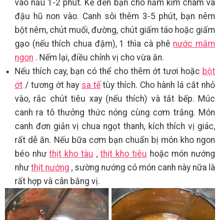
vào nấu 1-2 phút. Kế đến bạn cho nấm kim châm và
đậu hũ non vào. Canh sôi thêm 3-5 phút, bạn nêm
bột nêm, chút muối, đường, chút giấm táo hoặc giấm
gạo (nếu thích chua đậm), 1 thìa cà phê
nước mắm
ngon
. Nếm lại, điều chỉnh vị cho vừa ăn.
Nếu thích cay, bạn có thể cho thêm ớt tươi hoặc
bột
ớt
/ tương ớt hay
sa tế
tùy thích. Cho hành lá cắt nhỏ
vào, rắc chút tiêu xay (nếu thích) và tắt bếp. Múc
canh ra tô thưởng thức nóng cùng cơm trắng. Món
canh đơn giản vị chua ngọt thanh, kích thích vị giác,
rất dễ ăn. Nếu bữa cơm bạn chuẩn bị món kho ngon
béo như
thịt kho tàu
,
thịt kho tiêu
hoặc món nướng
như
thịt nướng
, sường nướng có món canh này nữa là
rất hợp và cân bằng vị.