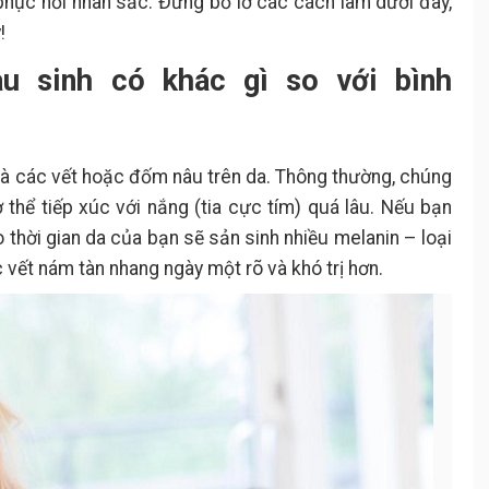
 phục hồi nhan sắc. Đừng bỏ lỡ các cách làm dưới đây,
!
u sinh có khác gì so với bình
là các vết hoặc đốm nâu trên da. Thông thường, chúng
ơ thể tiếp xúc với nắng (tia cực tím) quá lâu. Nếu bạn
o thời gian da của bạn sẽ sản sinh nhiều melanin – loại
 vết nám tàn nhang ngày một rõ và khó trị hơn.