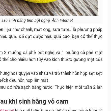
 sau sinh bằng tinh bột nghệ. Ảnh Internet
ên liệu như chanh, mật ong, sữa tươi… là phương pháp
 hiệu quả. Để đạt được hiệu quả cao, bạn có thể thực
ồm 2 muỗng cà phê bột nghệ và 1 muỗng cà phê mật
ó thể cho nhiều hơn tùy vào kích thước gương mặt của
húng hòa quyện vào nhau và trở thành hỗn hợp sệt sệt
uếch đều hỗn hợp lên mặt
au đó rửa sạch bằng nước. Thực hiện mỗi tuần 2 lần
sau khi sinh bằng vỏ cam
bột nghệ
khá phổ biến, bạn có thể áp dụng cách khác là