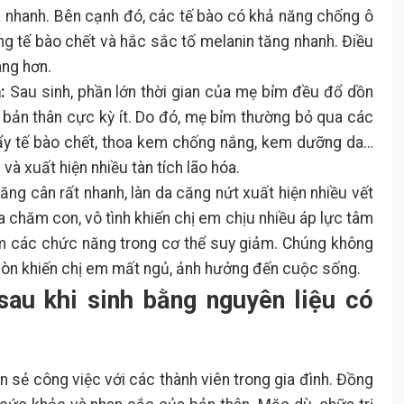
óa nhanh. Bên cạnh đó, các tế bào có khả năng chống ô
ng tế bào chết và hắc sắc tố melanin tăng nhanh. Điều
ang hơn.
:
Sau sinh, phần lớn thời gian của mẹ bỉm đều đổ dồn
bản thân cực kỳ ít. Do đó, mẹ bỉm thường bỏ qua các
ẩy tế bào chết, thoa kem chống nắng, kem dưỡng da…
và xuất hiện nhiều tàn tích lão hóa.
ng cân rất nhanh, làn da căng nứt xuất hiện nhiều vết
a chăm con, vô tình khiến chị em chịu nhiều áp lực tâm
àm các chức năng trong cơ thể suy giảm. Chúng không
 còn khiến chị em mất ngủ, ảnh hưởng đến cuộc sống.
 sau khi sinh bằng nguyên liệu có
n sẻ công việc với các thành viên trong gia đình. Đồng