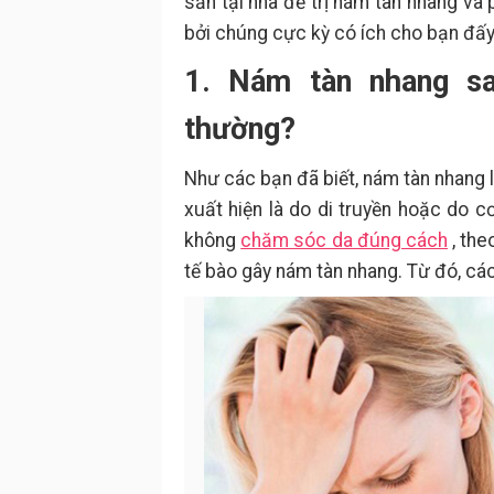
sẵn tại nhà để trị nám tàn nhang và
bởi chúng cực kỳ có ích cho bạn đấy
1. Nám tàn nhang sa
thường?
Như các bạn đã biết, nám tàn nhang 
xuất hiện là do di truyền hoặc do c
không
chăm sóc da đúng cách
, the
tế bào gây nám tàn nhang. Từ đó, các