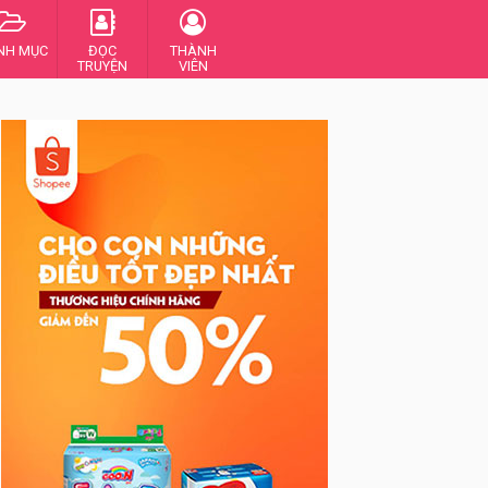
NH MỤC
ĐỌC
THÀNH
TRUYỆN
VIÊN