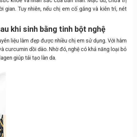
 sức khỏe và nhan sắc của bản thân. Mặc dù, chữa trị
i gian. Tuy nhiên, nếu chị em cố gắng và kiên trì, nét
sau khi sinh bằng tinh bột nghệ
uyên liệu làm đẹp được nhiều chị em sử dụng. Với hàm
 và curcumin dồi dào. Nhờ đó, nghệ có khả năng loại bỏ
agen giúp tái tạo làn da.