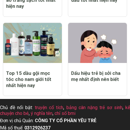
áo trắng sạch tốt nhất
dầu tốt nhất hiện nay
hiện nay
Top 15 dầu gội mọc
Dấu hiệu trẻ bị sởi cha
tóc cho nam giới tốt
mẹ nhất định nên biết
nhất hiện nay
Chủ đề nổi bật:
truyện cổ tích
,
bảng cân nặng trẻ sơ sinh
,
k
chuyện cho bé
,
ý nghĩa tên
,
chỉ số bmi
Đơn vị chủ Quản:
CÔNG TY CỔ PHẦN YÊU TRẺ
Mã số thuế:
0312926237