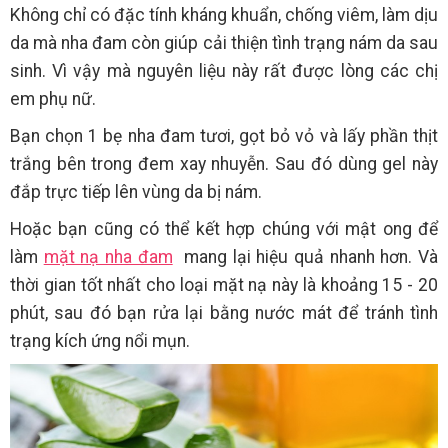
Không chỉ có đặc tính kháng khuẩn, chống viêm, làm dịu
da mà nha đam còn giúp cải thiện tình trạng nám da sau
sinh. Vì vậy mà nguyên liệu này rất được lòng các chị
em phụ nữ.
Bạn chọn 1 bẹ nha đam tươi, gọt bỏ vỏ và lấy phần thịt
trắng bên trong đem xay nhuyễn. Sau đó dùng gel này
đắp trực tiếp lên vùng da bị nám.
Hoặc bạn cũng có thể kết hợp chúng với mật ong để
làm
mặt nạ nha đam
mang lại hiệu quả nhanh hơn. Và
thời gian tốt nhất cho loại mặt nạ này là khoảng 15 - 20
phút, sau đó bạn rửa lại bằng nước mát để tránh tình
trạng kích ứng nổi mụn.