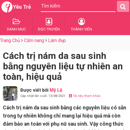
Yêu Trẻ
DANH MỤC
ĐỌC TRUYỆN
THÀNH VIÊN
Trang Chủ
Cẩm nang
Làm đẹp
Cách trị nám da sau sinh
bằng nguyên liệu tự nhiên an
toàn, hiệu quả
Được viết bởi
Mỹ Lệ
Cập nhật lần cuối: 13/08/2021
Tài liệu tham khảo
Cách trị nám da sau sinh bằng các nguyên liệu có sẵn
trong tự nhiên không chỉ mang lại hiệu quả mà còn
đảm bảo an toàn với phụ nữ sau sinh. Vậy công thức