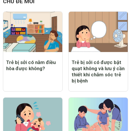
CHỦ ĐỀ MỚI
Trẻ bị sởi có nằm điều
Trẻ bị sởi có được bật
hòa được không?
quạt không và lưu ý cần
thiết khi chăm sóc trẻ
bị bệnh