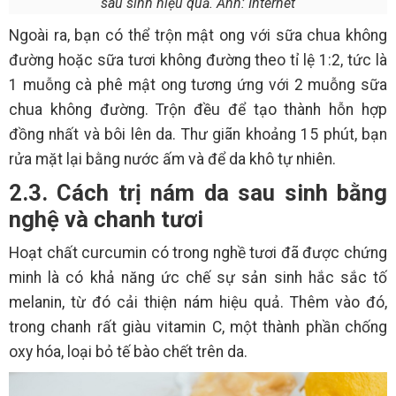
sau sinh hiệu quả. Ảnh: Internet
Ngoài ra, bạn có thể trộn mật ong với sữa chua không
đường hoặc sữa tươi không đường theo tỉ lệ 1:2, tức là
1 muỗng cà phê mật ong tương ứng với 2 muỗng sữa
chua không đường. Trộn đều để tạo thành hỗn hợp
đồng nhất và bôi lên da. Thư giãn khoảng 15 phút, bạn
rửa mặt lại bằng nước ấm và để da khô tự nhiên.
2.3. Cách trị nám da sau sinh bằng
nghệ và chanh tươi
Hoạt chất curcumin có trong nghề tươi đã được chứng
minh là có khả năng ức chế sự sản sinh hắc sắc tố
melanin, từ đó cải thiện nám hiệu quả. Thêm vào đó,
trong chanh rất giàu vitamin C, một thành phần chống
oxy hóa, loại bỏ tế bào chết trên da.