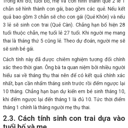
Trong khi đó, tuổi bố, mẹ và con hình thành quẻ 2 lẻ 1
chẵn sẽ hình thành con gái, bao gồm các quẻ. Nếu kết
quả bao gồm 3 chẵn sẽ cho con gái (Quẻ Khôn) và nếu
3 lẻ sẽ sinh con trai (Quẻ Càn). Chẳng hạn bố hiện 28
tuổi thuộc chẵn, mẹ tuổi lẻ 27 tuổi. Khi người mẹ mang
thai là tháng thứ 5 cũng lẻ. Theo dự đoán, người mẹ sẽ
sẽ sinh bé gái.
Cách tính này đã được chiêm nghiệm tương đối chính
xác theo thời gian. Ông bà ta quan niệm bởi nhiều người
hiểu sai về tháng thụ thai nên để có kết quả chính xác
nhất, bạn cần nhẩm tháng sinh trước rồi đếm ngược lại
10 tháng. Chẳng hạn bạn dự kiến em bé sinh tháng 10,
khi đếm ngược lại đến tháng 1 là đủ 10. Tức thời điểm
tháng 1 chính là tháng người mẹ thụ thai.
2.3. Cách tính sinh con trai dựa vào
tuổi bố và mẹ