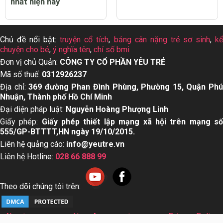
nhất hiện nay
Chủ đề nổi bật:
truyện cổ tích
,
bảng cân nặng trẻ sơ sinh
,
k
chuyện cho bé
,
ý nghĩa tên
,
chỉ số bmi
Đơn vị chủ Quản:
CÔNG TY CỔ PHẦN YÊU TRẺ
Mã số thuế:
0312926237
Địa chỉ:
369 đường Phan Đình Phùng, Phường 15, Quận Ph
Nhuận, Thành phố Hồ Chí Minh
Đại diện pháp luật:
Nguyễn Hoàng Phượng Linh
Giấy phép:
Giấy phép thiết lập mạng xã hội trên mạng s
555/GP-BTTTT,HN ngày 19/10/2015.
Liên hệ quảng cáo:
info@yeutre.vn
Liên hệ Hotline:
028 66 888 99
Theo dõi chúng tôi trên:
About us
User Agreement
Privacy Policy