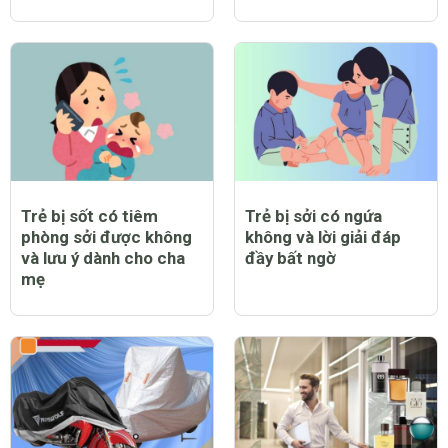
Trẻ bị sốt có tiêm
Trẻ bị sởi có ngứa
phòng sởi được không
không và lời giải đáp
và lưu ý dành cho cha
đầy bất ngờ
mẹ