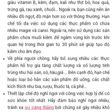
giàu vitamin B, kẽm, đạm, kali như thịt bò, hoa quả,
trứng gà, rau xanh, chuối… Ngoài ra, bạn cũng nên ăn
nhiều đồ ngọt, đồ mặn hơn so với thông thường. Hạn
chế tối đa việc sử dụng các thực phẩm có chứa
nhiều magie và canxi. Ngoài ra, nên sử dụng các sản
phẩm chứa muối kiềm để ngâm vùng kín trước khi
quan hệ trong thời gian từ 30 phút sẽ giúp tạo độ
kiềm cho âm đạo.
Về phía người chồng, hãy bổ sung nhiều các thực
phẩm hỗ trợ gia tăng chất lượng và số lượng tinh
trùng như hải sản, sò, hàu,giá … Bên cạnh đó, hạn chế
hoặc loại bỏ hẳn các sản phẩm đồ uống, các chất
kích thích như bia, rượu, thuốc lá, cà phê…
Thiết lập chế độ nghỉ ngơi với công việc hợp lý để có
sức khỏe tốt nhất. Hãy đảm bảo nghỉ ngơi nhiều,
tránh xa
sự căng thẳng
bởi chúng sẽ gây nhiều khó