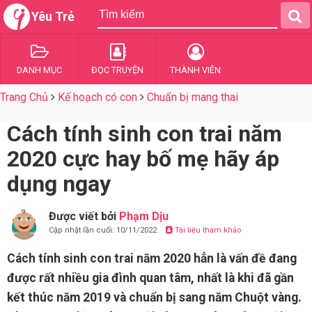
Yêu Trẻ
DANH MỤC
ĐỌC TRUYỆN
THÀNH VIÊN
Trang Chủ
Kế hoạch có con
Chuẩn bị mang thai
Cách tính sinh con trai năm
2020 cực hay bố mẹ hãy áp
dụng ngay
Được viết bởi
Phạm Dịu
Cập nhật lần cuối: 10/11/2022
Tài liệu tham khảo
Cách tính sinh con trai năm 2020 hẳn là vấn đề đang
được rất nhiều gia đình quan tâm, nhất là khi đã gần
kết thúc năm 2019 và chuẩn bị sang năm Chuột vàng.