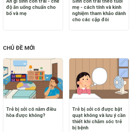
Ăn gì sinh con trai - chế
Sinh con trai theo tuổi
độ ăn uống chuẩn cho
mẹ - cách tính và kinh
bố và mẹ
nghiệm tham khảo dành
cho các cặp đôi
CHỦ ĐỀ MỚI
Trẻ bị sởi có nằm điều
Trẻ bị sởi có được bật
hòa được không?
quạt không và lưu ý cần
thiết khi chăm sóc trẻ
bị bệnh