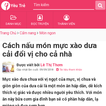
Yêu Trẻ
DANH MỤC
ĐỌC TRUYỆN
THÀNH VIÊN
Trang Chủ
Cẩm nang
Món ngon
Cách nấu món mực xào dưa
cải đổi vị cho cả nhà
Được viết bởi
Lê Thị Thơm
Cập nhật lần cuối: 09/09/2018
Tài liệu tham khảo
Mực xào dưa chua với vị ngọt của mực, vị chua và
giòn giòn của dưa cải là một món ăn hấp dẫn, dễ kích
thích vị giác và được nhiều người yêu thích. Với món
ăn này bữa cơm gia đình bạn sẽ có phần hấp dẫn, lạ
miệng và đưa cơm hơn.