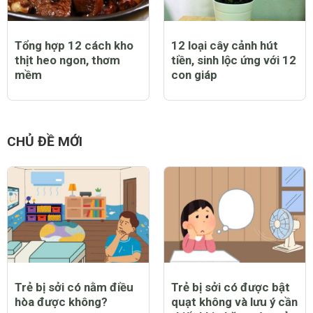
Tổng hợp 12 cách kho
12 loại cây cảnh hút
thịt heo ngon, thơm
tiền, sinh lộc ứng với 12
mềm
con giáp
CHỦ ĐỀ MỚI
Trẻ bị sởi có nằm điều
Trẻ bị sởi có được bật
hòa được không?
quạt không và lưu ý cần