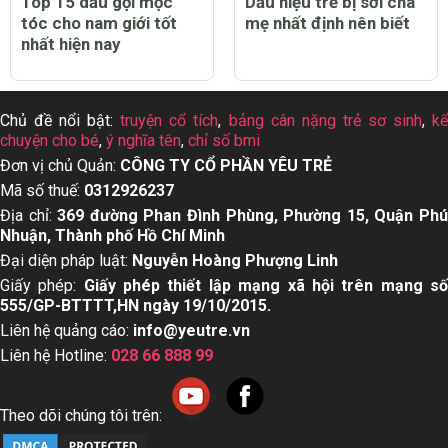
Top 15 dầu gội mọc
Dấu hiệu trẻ bị sởi cha
tóc cho nam giới tốt
mẹ nhất định nên biết
nhất hiện nay
Chủ đề nổi bật:
truyện cổ tích
,
bảng cân nặng trẻ sơ sinh
,
k
chuyện cho bé
,
ý nghĩa tên
,
chỉ số bmi
Đơn vị chủ Quản:
CÔNG TY CỔ PHẦN YÊU TRẺ
Mã số thuế:
0312926237
Địa chỉ:
369 đường Phan Đình Phùng, Phường 15, Quận Ph
Nhuận, Thành phố Hồ Chí Minh
Đại diện pháp luật:
Nguyễn Hoàng Phượng Linh
Giấy phép:
Giấy phép thiết lập mạng xã hội trên mạng s
555/GP-BTTTT,HN ngày 19/10/2015.
Liên hệ quảng cáo:
info@yeutre.vn
Liên hệ Hotline:
028 66 888 99
Theo dõi chúng tôi trên: