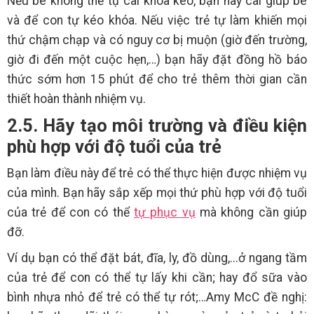
Nếu bé không thể tự cài khóa kéo, bạn hãy cài giúp bé
và để con tự kéo khóa. Nếu việc trẻ tự làm khiến mọi
thứ chậm chạp và có nguy cơ bị muộn (giờ đến trường,
giờ đi đến một cuộc hẹn,…) bạn hãy đặt đồng hồ báo
thức sớm hơn 15 phút để cho trẻ thêm thời gian cần
thiết hoàn thành nhiệm vụ.
2.5. Hãy tạo môi trường và điều kiện
phù hợp với độ tuổi của trẻ
Bạn làm điều này để trẻ có thể thực hiện được nhiệm vụ
của mình. Bạn hãy sắp xếp mọi thứ phù hợp với độ tuổi
của trẻ để con có thể
tự phục vụ
mà không cần giúp
đỡ.
Ví dụ bạn có thể đặt bát, đĩa, ly, đồ dùng,...ở ngang tầm
của trẻ để con có thể tự lấy khi cần; hay đổ sữa vào
bình nhựa nhỏ để trẻ có thể tự rót;…Amy McC đề nghị: