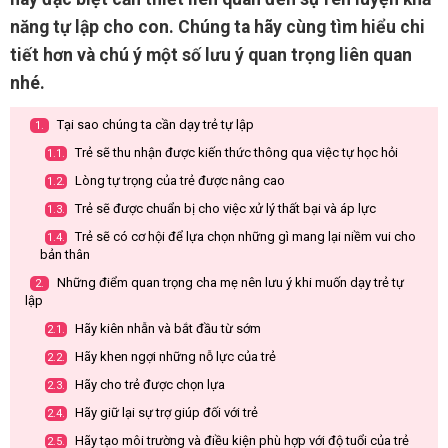
năng tự lập cho con. Chúng ta hãy cùng tìm hiểu chi
tiết hơn và chú ý một số lưu ý quan trọng liên quan
nhé.
Tại sao chúng ta cần dạy trẻ tự lập
1.
Trẻ sẽ thu nhận được kiến thức thông qua việc tự học hỏi
1.1.
Lòng tự trọng của trẻ được nâng cao
1.2.
Trẻ sẽ được chuẩn bị cho việc xử lý thất bại và áp lực
1.3.
Trẻ sẽ có cơ hội để lựa chọn những gì mang lại niềm vui cho
1.4.
bản thân
Những điểm quan trọng cha mẹ nên lưu ý khi muốn dạy trẻ tự
2.
lập
Hãy kiên nhẫn và bắt đầu từ sớm
2.1.
Hãy khen ngợi những nỗ lực của trẻ
2.2.
Hãy cho trẻ được chọn lựa
2.3.
Hãy giữ lại sự trợ giúp đối với trẻ
2.4.
Hãy tạo môi trường và điều kiện phù hợp với độ tuổi của trẻ
2.5.