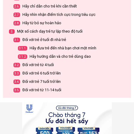
Hãy chỉ dẫn cho trẻ khi cần thiết
2.6.
Hãy nhìn nhận điểm tích cực trong tiêu cực
2.7.
Hãy từ bỏ sự hoàn hảo
2.8.
Một số cách dạy trẻ tự lập theo độ tuổi
3.
Đối với trẻ ở tuổi đi nhà trẻ
3.1.
Hãy đưa trẻ đến nhà bạn chơi một mình
3.1.1.
Hãy hướng dẫn và cho trẻ dùng dao
3.1.2.
Đối với trẻ từ 4 tuổi
3.2.
Đối với trẻ 6 tuổi trở lên
3.3.
Đối với trẻ 7 tuổi trở lên
3.4.
Đối với trẻ từ 11-14 tuổi
3.5.