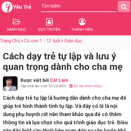
Yêu Trẻ
DANH MỤC
ĐỌC TRUYỆN
THÀNH VIÊN
Trang Chủ
Có con 1 - 12 tuổi
Giáo dục
Cách dạy trẻ tự lập và lưu ý
quan trọng dành cho cha mẹ
Được viết bởi
Cát Lâm
Cập nhật lần cuối: 07/12/2019
Tài liệu tham khảo
Cách dạy trẻ tự lập là hướng dẫn dành cho cha mẹ để
giúp trẻ hình thành tính tự lập. Và đây có lẽ là nội
dung phụ huynh rất nên tham khảo qua để có thêm
thông tin và lựa chọn cho quá trình giáo dục trẻ. Điều
này đặc biệt cần thiết liên quan đến sự rèn luyện khả