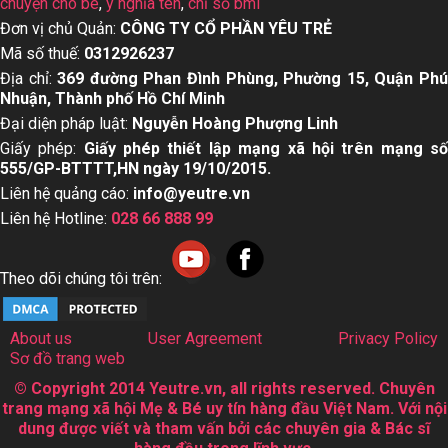
chuyện cho bé
,
ý nghĩa tên
,
chỉ số bmi
Đơn vị chủ Quản:
CÔNG TY CỔ PHẦN YÊU TRẺ
Mã số thuế:
0312926237
Địa chỉ:
369 đường Phan Đình Phùng, Phường 15, Quận Ph
Nhuận, Thành phố Hồ Chí Minh
Đại diện pháp luật:
Nguyễn Hoàng Phượng Linh
Giấy phép:
Giấy phép thiết lập mạng xã hội trên mạng s
555/GP-BTTTT,HN ngày 19/10/2015.
Liên hệ quảng cáo:
info@yeutre.vn
Liên hệ Hotline:
028 66 888 99
Theo dõi chúng tôi trên:
About us
User Agreement
Privacy Policy
Sơ đồ trang web
© Copyright 2014 Yeutre.vn, all rights reserved. Chuyên
trang mạng xã hội Mẹ & Bé uy tín hàng đầu Việt Nam. Với nội
dung được viết và tham vấn bởi các chuyên gia & Bác sĩ