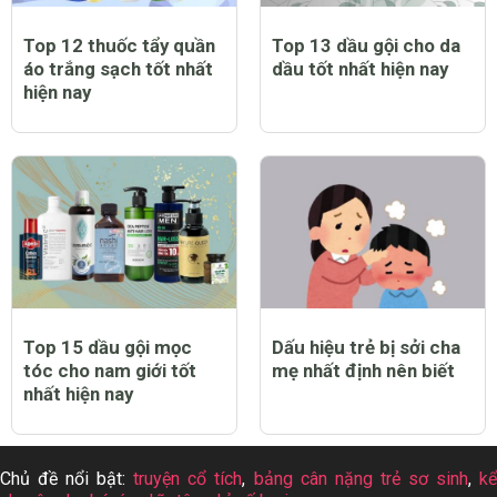
Top 12 thuốc tẩy quần
Top 13 dầu gội cho da
áo trắng sạch tốt nhất
dầu tốt nhất hiện nay
hiện nay
Top 15 dầu gội mọc
Dấu hiệu trẻ bị sởi cha
tóc cho nam giới tốt
mẹ nhất định nên biết
nhất hiện nay
Chủ đề nổi bật:
truyện cổ tích
,
bảng cân nặng trẻ sơ sinh
,
k