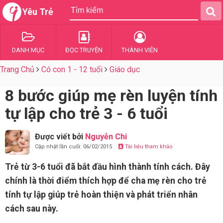
Yêu Trẻ
DANH MỤC
ĐỌC TRUYỆN
THÀNH VIÊN
Trang Chủ
Có con 1 - 12 tuổi
Giáo dục
8 bước giúp mẹ rèn luyện tính
tự lập cho trẻ 3 - 6 tuổi
Được viết bởi
Nguyễn Chi
Cập nhật lần cuối: 06/02/2015
Tài liệu tham khảo
Trẻ từ 3-6 tuổi đã bắt đầu hình thành tính cách. Đây
chính là thời điểm thích hợp để cha mẹ rèn cho trẻ
tính tự lập giúp trẻ hoàn thiện và phát triển nhân
cách sau này.