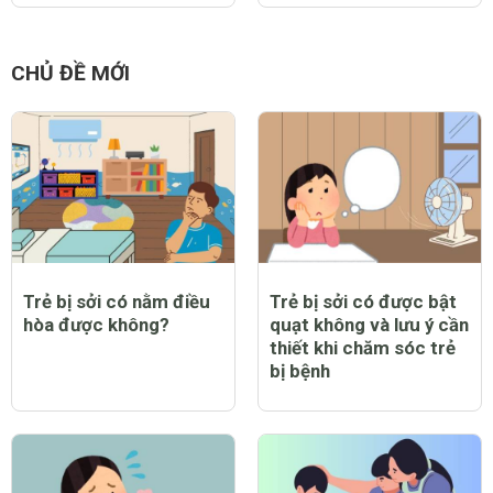
CHỦ ĐỀ MỚI
Trẻ bị sởi có nằm điều
Trẻ bị sởi có được bật
hòa được không?
quạt không và lưu ý cần
thiết khi chăm sóc trẻ
bị bệnh