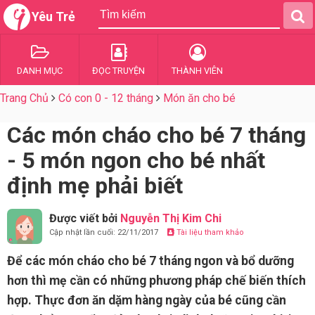
Yêu Trẻ
DANH MỤC
ĐỌC TRUYỆN
THÀNH VIÊN
Trang Chủ
Có con 0 - 12 tháng
Món ăn cho bé
Các món cháo cho bé 7 tháng
- 5 món ngon cho bé nhất
định mẹ phải biết
Được viết bởi
Nguyễn Thị Kim Chi
Cập nhật lần cuối: 22/11/2017
Tài liệu tham khảo
Để các món cháo cho bé 7 tháng ngon và bổ dưỡng
hơn thì mẹ cần có những phương pháp chế biến thích
hợp. Thực đơn ăn dặm hàng ngày của bé cũng cần