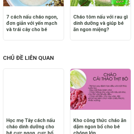
7 cách nấu cháo ngon,
Cháo tôm nấu với rau gì
đơn giản với yến mạch
dinh dưỡng và giúp bé
và trái cây cho bé
ăn ngon miệng?
CHỦ ĐỀ LIÊN QUAN
Học mẹ Tây cách nấu
Kho công thức cháo ăn
cháo dinh dưỡng cho
dặm ngon bổ cho bé
bé cực ngon, cực bổ
chóng lớn