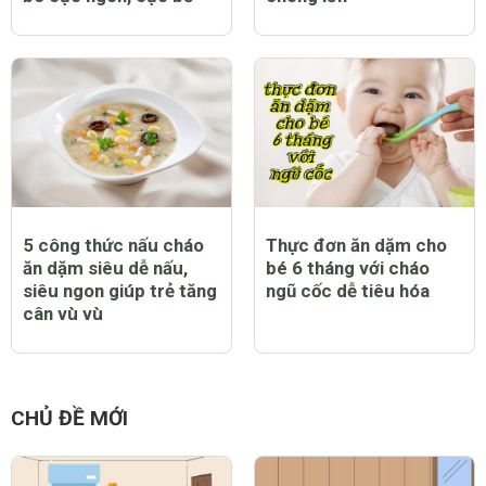
5 công thức nấu cháo
Thực đơn ăn dặm cho
ăn dặm siêu dễ nấu,
bé 6 tháng với cháo
siêu ngon giúp trẻ tăng
ngũ cốc dễ tiêu hóa
cân vù vù
CHỦ ĐỀ MỚI