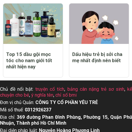
Top 15 dầu gội mọc
Dấu hiệu trẻ bị sởi cha
tóc cho nam giới tốt
mẹ nhất định nên biết
nhất hiện nay
Chủ đề nổi bật:
truyện cổ tích
,
bảng cân nặng trẻ sơ sinh
,
k
chuyện cho bé
,
ý nghĩa tên
,
chỉ số bmi
Đơn vị chủ Quản:
CÔNG TY CỔ PHẦN YÊU TRẺ
Mã số thuế:
0312926237
Địa chỉ:
369 đường Phan Đình Phùng, Phường 15, Quận Ph
Nhuận, Thành phố Hồ Chí Minh
Đại diện pháp luật:
Nguyễn Hoàng Phượng Linh