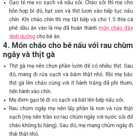
Gạo tẻ mẹ vo sạch và nấu sôi. Cháo sôi thì mẹ cho
hỗn hợp bí đỏ, hạt sen và thịt lươn vào tiếp tục nấu
chín. Khi cháo chín thì mẹ tắt bếp và cho 1.5 thìa cà
phê dầu ăn vào là mẹ đã hoàn thành
món cháo đầy
dinh dưỡng
cho bé ăn.
4. Món cháo cho bé nấu với rau chùm
ngây và thịt gà
Thịt gà mẹ nên chọn phần lườn để có nhiều thịt. Sau
đó, mang đi rửa sạch và băm thật nhỏ. Rồi mẹ bắc
thịt gà lên chảo cùng với ít hành trắng đã phi thơm,
tiến hành xào chín.
Mẹ đem gạo tẻ đi vo sạch và bắt lên bếp nấu sôi.
Rau chùm ngây mẹ nên lấy phần lá non và rửa thật
sạch (mẹ nên trần xơ rau chùm ngây với nước sôi để
cháo không bị hăng). Sau đó, mẹ mang chùm ngây đi
thái thật nhỏ.