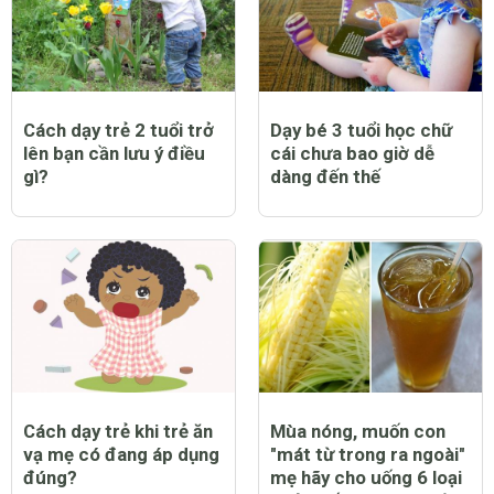
Cách dạy trẻ 2 tuổi trở
Dạy bé 3 tuổi học chữ
lên bạn cần lưu ý điều
cái chưa bao giờ dễ
gì?
dàng đến thế
Cách dạy trẻ khi trẻ ăn
Mùa nóng, muốn con
vạ mẹ có đang áp dụng
"mát từ trong ra ngoài"
đúng?
mẹ hãy cho uống 6 loại