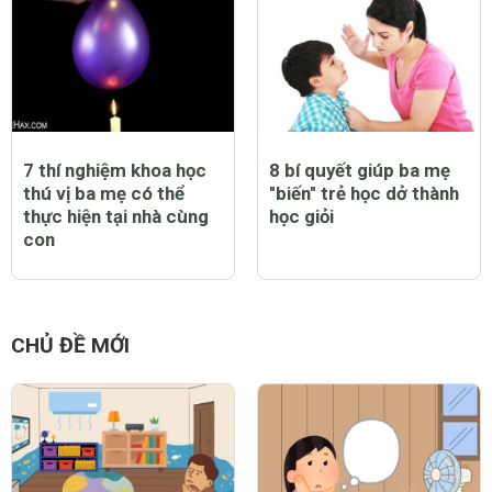
7 thí nghiệm khoa học
8 bí quyết giúp ba mẹ
thú vị ba mẹ có thể
"biến" trẻ học dở thành
thực hiện tại nhà cùng
học giỏi
con
CHỦ ĐỀ MỚI