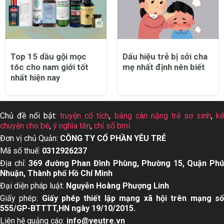
Top 15 dầu gội mọc
Dấu hiệu trẻ bị sởi cha
tóc cho nam giới tốt
mẹ nhất định nên biết
nhất hiện nay
Chủ đề nổi bật:
truyện cổ tích
,
bảng cân nặng trẻ sơ sinh
,
k
chuyện cho bé
,
ý nghĩa tên
,
chỉ số bmi
Đơn vị chủ Quản:
CÔNG TY CỔ PHẦN YÊU TRẺ
Mã số thuế:
0312926237
Địa chỉ:
369 đường Phan Đình Phùng, Phường 15, Quận Ph
Nhuận, Thành phố Hồ Chí Minh
Đại diện pháp luật:
Nguyễn Hoàng Phượng Linh
Giấy phép:
Giấy phép thiết lập mạng xã hội trên mạng s
555/GP-BTTTT,HN ngày 19/10/2015.
Liên hệ quảng cáo:
info@yeutre.vn