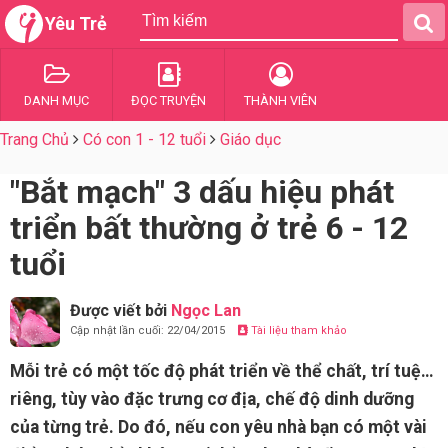
Yêu Trẻ
DANH MỤC
ĐỌC TRUYỆN
THÀNH VIÊN
Trang Chủ
Có con 1 - 12 tuổi
Giáo dục
"Bắt mạch" 3 dấu hiệu phát
triển bất thường ở trẻ 6 - 12
tuổi
Được viết bởi
Ngọc Lan
Cập nhật lần cuối: 22/04/2015
Tài liệu tham khảo
Mỗi trẻ có một tốc độ phát triển về thể chất, trí tuệ…
riêng, tùy vào đặc trưng cơ địa, chế độ dinh dưỡng
của từng trẻ. Do đó, nếu con yêu nhà bạn có một vài