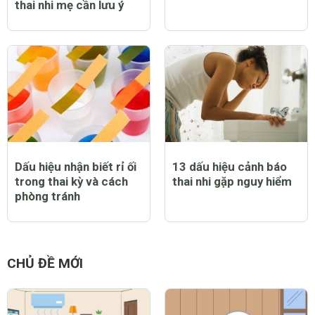
thai nhi mẹ cần lưu ý
Dấu hiệu nhận biết rỉ ối
13 dấu hiệu cảnh báo
trong thai kỳ và cách
thai nhi gặp nguy hiểm
phòng tránh
CHỦ ĐỀ MỚI