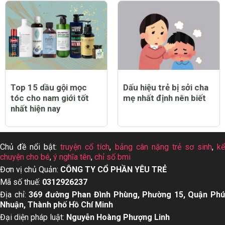
Top 15 dầu gội mọc
Dấu hiệu trẻ bị sởi cha
tóc cho nam giới tốt
mẹ nhất định nên biết
nhất hiện nay
Chủ đề nổi bật:
truyện cổ tích
,
bảng cân nặng trẻ sơ sinh
,
k
chuyện cho bé
,
ý nghĩa tên
,
chỉ số bmi
Đơn vị chủ Quản:
CÔNG TY CỔ PHẦN YÊU TRẺ
Mã số thuế:
0312926237
Địa chỉ:
369 đường Phan Đình Phùng, Phường 15, Quận Ph
Nhuận, Thành phố Hồ Chí Minh
Đại diện pháp luật:
Nguyễn Hoàng Phượng Linh