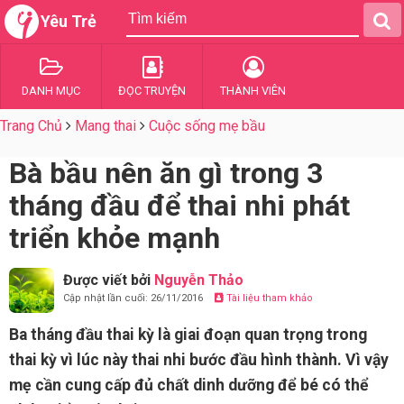
Yêu Trẻ
DANH MỤC
ĐỌC TRUYỆN
THÀNH VIÊN
Trang Chủ
Mang thai
Cuộc sống mẹ bầu
Bà bầu nên ăn gì trong 3
tháng đầu để thai nhi phát
triển khỏe mạnh
Được viết bởi
Nguyễn Thảo
Cập nhật lần cuối: 26/11/2016
Tài liệu tham khảo
Ba tháng đầu thai kỳ là giai đoạn quan trọng trong
thai kỳ vì lúc này thai nhi bước đầu hình thành. Vì vậy
mẹ cần cung cấp đủ chất dinh dưỡng để bé có thể