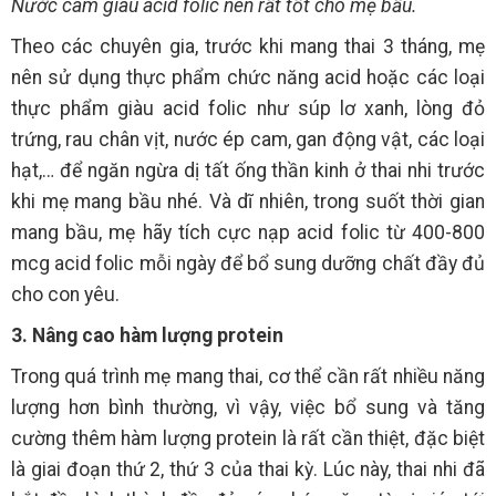
Nước cam giàu acid folic nên rất tốt cho mẹ bầu.
Theo các chuyên gia, trước khi mang thai 3 tháng, mẹ
nên sử dụng thực phẩm chức năng acid hoặc các loại
thực phẩm giàu acid folic như súp lơ xanh, lòng đỏ
trứng, rau chân vịt, nước ép cam, gan động vật, các loại
hạt,… để ngăn ngừa dị tất ống thần kinh ở thai nhi trước
khi mẹ mang bầu nhé. Và dĩ nhiên, trong suốt thời gian
mang bầu, mẹ hãy tích cực nạp acid folic từ 400-800
mcg acid folic mỗi ngày để bổ sung dưỡng chất đầy đủ
cho con yêu.
3. Nâng cao hàm lượng protein
Trong quá trình mẹ mang thai, cơ thể cần rất nhiều năng
lượng hơn bình thường, vì vậy, việc bổ sung và tăng
cường thêm hàm lượng protein là rất cần thiệt, đặc biệt
là giai đoạn thứ 2, thứ 3 của thai kỳ. Lúc này, thai nhi đã