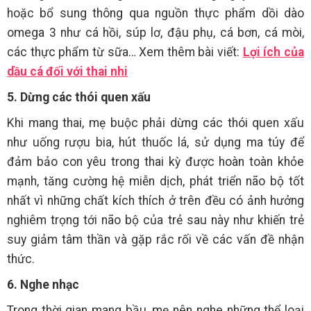
hoặc bổ sung thông qua nguồn thực phẩm dồi dào
omega 3 như cá hồi, súp lơ, đậu phụ, cá bơn, cá mòi,
các thực phẩm từ sữa… Xem thêm bài viết:
Lợi ích của
dầu cá đối với thai nhi
5. Dừng các thói quen xấu
Khi mang thai, mẹ buộc phải dừng các thói quen xấu
như uống rượu bia, hút thuốc lá, sử dụng ma túy để
đảm bảo con yêu trong thai kỳ được hoàn toàn khỏe
mạnh, tăng cường hệ miễn dịch, phát triển não bộ tốt
nhất vì những chất kích thích ở trên đều có ảnh hưởng
nghiêm trọng tới não bộ của trẻ sau này như khiến trẻ
suy giảm tâm thần và gặp rắc rối về các vấn đề nhận
thức.
6. Nghe nhạc
Trong thời gian mang bầu, mẹ nên nghe những thể loại