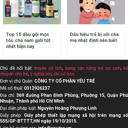
Top 15 dầu gội mọc
Dấu hiệu trẻ bị sởi cha
tóc cho nam giới tốt
mẹ nhất định nên biết
nhất hiện nay
Chủ đề nổi bật:
truyện cổ tích
,
bảng cân nặng trẻ sơ sinh
,
k
chuyện cho bé
,
ý nghĩa tên
,
chỉ số bmi
Đơn vị chủ Quản:
CÔNG TY CỔ PHẦN YÊU TRẺ
Mã số thuế:
0312926237
Địa chỉ:
369 đường Phan Đình Phùng, Phường 15, Quận Ph
Nhuận, Thành phố Hồ Chí Minh
Đại diện pháp luật:
Nguyễn Hoàng Phượng Linh
Giấy phép:
Giấy phép thiết lập mạng xã hội trên mạng s
555/GP-BTTTT,HN ngày 19/10/2015.