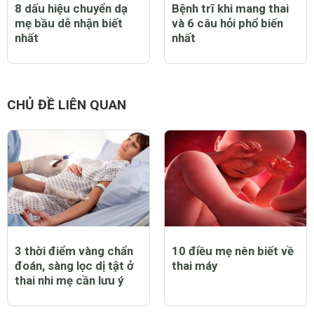
8 dấu hiệu chuyển dạ
Bệnh trĩ khi mang thai
mẹ bầu dễ nhận biết
và 6 câu hỏi phổ biến
nhất
nhất
CHỦ ĐỀ LIÊN QUAN
3 thời điểm vàng chẩn
10 điều mẹ nên biết về
đoán, sàng lọc dị tật ở
thai máy
thai nhi mẹ cần lưu ý