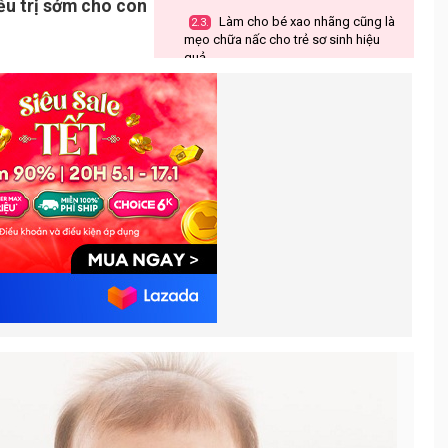
ều trị sớm cho con
Làm cho bé xao nhãng cũng là
2.3.
mẹo chữa nấc cho trẻ sơ sinh hiệu
quả
Massage lưng cho bé để làm
2.4.
giảm cơn nấc
Mẹo chữa nấc cho trẻ sơ sinh
2.5.
bằng cách gãi lên môi và tai bé
Làm cho bé khóc cũng là cách
2.6.
chữa nấc hiệu quả
Làm cách nào để mẹ hạn chế các
3.
cơn nấc cho bé