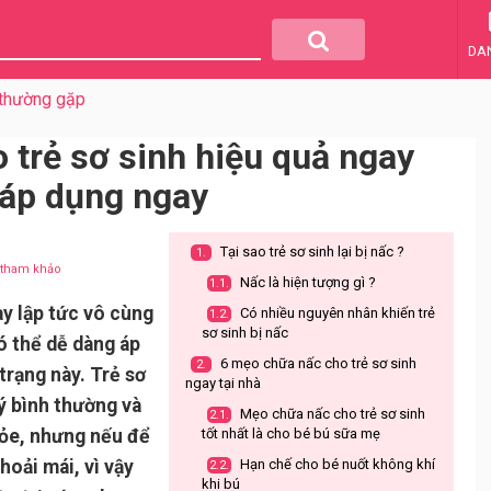
DA
 thường gặp
 trẻ sơ sinh hiệu quả ngay
 áp dụng ngay
Tại sao trẻ sơ sinh lại bị nấc ?
1.
u tham khảo
Nấc là hiện tượng gì ?
1.1.
y lập tức vô cùng
Có nhiều nguyên nhân khiến trẻ
1.2.
sơ sinh bị nấc
ó thể dễ dàng áp
6 mẹo chữa nấc cho trẻ sơ sinh
2.
trạng này. Trẻ sơ
ngay tại nhà
lý bình thường và
Mẹo chữa nấc cho trẻ sơ sinh
2.1.
ỏe, nhưng nếu để
tốt nhất là cho bé bú sữa mẹ
hoải mái, vì vậy
Hạn chế cho bé nuốt không khí
2.2.
khi bú