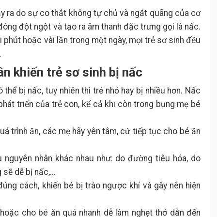
ảy ra do sự co thắt không tự chủ và ngắt quãng của cơ
đóng đột ngột và tạo ra âm thanh đặc trưng gọi là nấc.
 phút hoặc vài lần trong một ngày, mọi trẻ sơ sinh đều
.
n khiến trẻ sơ sinh bị nấc
thể bị nấc, tuy nhiên thì trẻ nhỏ hay bị nhiều hơn. Nấc
phát triển của trẻ con, kể cả khi còn trong bụng mẹ bé
quá trình ăn, các mẹ hãy yên tâm, cứ tiếp tục cho bé ăn
ều nguyên nhân khác nhau như: do đường tiêu hóa, do
sẽ dễ bị nấc,...
ng cách, khiến bé bị trào ngược khí và gây nên hiện
 hoặc cho bé ăn quá nhanh dễ làm nghẹt thở dẫn đến