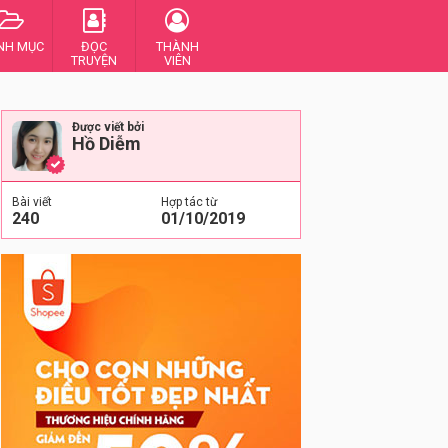
NH MỤC
ĐỌC
THÀNH
TRUYỆN
VIÊN
Được viết bởi
Hồ Diễm
Bài viết
Hợp tác từ
240
01/10/2019