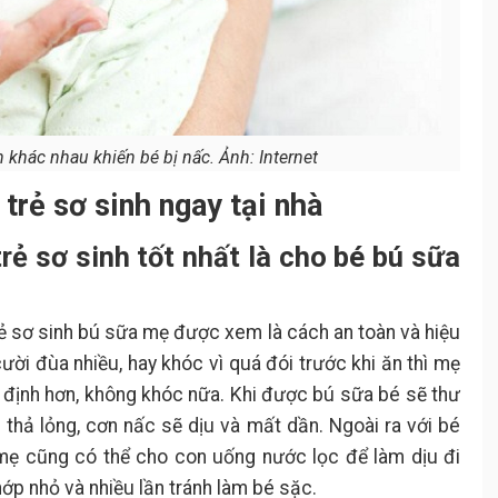
khác nhau khiến bé bị nấc. Ảnh: Internet
trẻ sơ sinh ngay tại nhà
rẻ sơ sinh tốt nhất là cho bé bú sữa
trẻ sơ sinh bú sữa mẹ được xem là cách an toàn và hiệu
ười đùa nhiều, hay khóc vì quá đói trước khi ăn thì mẹ
 định hơn, không khóc nữa. Khi được bú sữa bé sẽ thư
thả lỏng, cơn nấc sẽ dịu và mất dần. Ngoài ra với bé
 mẹ cũng có thể cho con uống nước lọc để làm dịu đi
ớp nhỏ và nhiều lần tránh làm bé sặc.