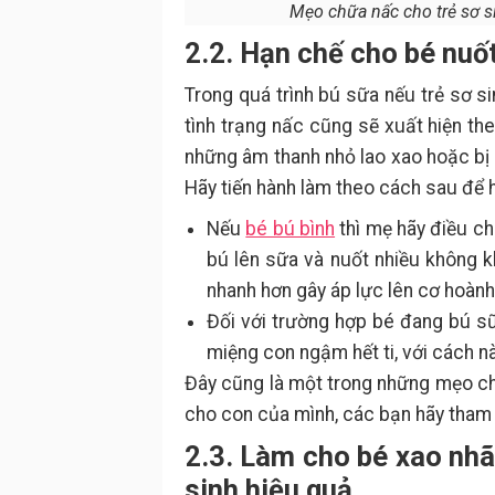
Mẹo chữa nấc cho trẻ sơ si
2.2. Hạn chế cho bé nuốt
Trong quá trình bú sữa nếu trẻ sơ s
tình trạng nấc cũng sẽ xuất hiện th
những âm thanh nhỏ lao xao hoặc bị p
Hãy tiến hành làm theo cách sau để 
Nếu
bé bú bình
thì mẹ hãy điều c
bú lên sữa và nuốt nhiều không k
nhanh hơn gây áp lực lên cơ hoành
Đối với trường hợp bé đang bú sữ
miệng con ngậm hết ti, với cách nà
Đây cũng là một trong những mẹo ch
cho con của mình, các bạn hãy tham
2.3. Làm cho bé xao nhã
sinh hiệu quả