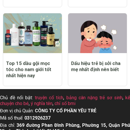
Top 15 dầu gội mọc
Dấu hiệu trẻ bị sởi cha
tóc cho nam giới tốt
mẹ nhất định nên biết
nhất hiện nay
Chủ đề nổi bật:
truyện cổ tích
,
bảng cân nặng trẻ sơ sinh
,
k
chuyện cho bé
,
ý nghĩa tên
,
chỉ số bmi
Đơn vị chủ Quản:
CÔNG TY CỔ PHẦN YÊU TRẺ
Mã số thuế:
0312926237
Địa chỉ:
369 đường Phan Đình Phùng, Phường 15, Quận Ph