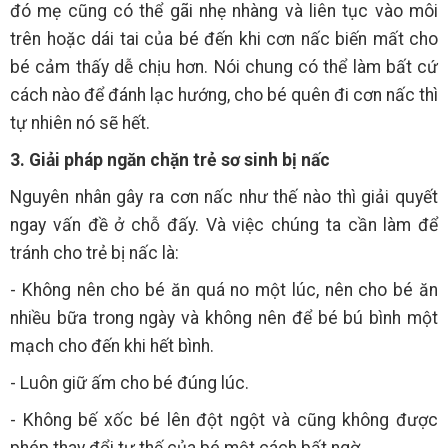
đó mẹ cũng có thể gãi nhẹ nhàng và liên tục vào môi
trên hoặc dái tai của bé đến khi cơn nấc biến mất cho
bé cảm thấy dễ chịu hơn. Nói chung có thể làm bất cứ
cách nào để đánh lạc hướng, cho bé quên đi cơn nấc thì
tự nhiên nó sẽ hết.
3. Giải pháp ngăn chặn trẻ sơ sinh bị nấc
Nguyên nhân gây ra cơn nấc như thế nào thì giải quyết
ngay vấn đề ở chỗ đấy. Và việc chúng ta cần làm để
tránh cho trẻ bị nấc là:
- Không nên cho bé ăn quá no một lúc, nên cho bé ăn
nhiều bữa trong ngày và không nên để bé bú bình một
mạch cho đến khi hết bình.
- Luôn giữ ấm cho bé đúng lúc.
- Không bế xốc bé lên đột ngột và cũng không được
phép thay đổi tư thế của bé một cách bất ngờ.