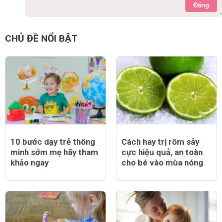
Đăng
CHỦ ĐỀ NỔI BẬT
10 bước dạy trẻ thông
Cách hay trị rôm sảy
minh sớm mẹ hãy tham
cực hiệu quả, an toàn
khảo ngay
cho bé vào mùa nóng