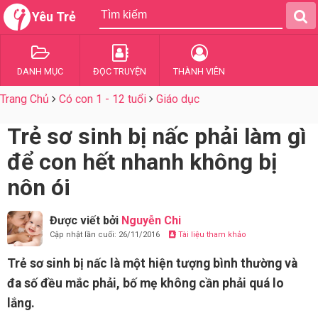
Yêu Trẻ
DANH MỤC
ĐỌC TRUYỆN
THÀNH VIÊN
Trang Chủ
Có con 1 - 12 tuổi
Giáo dục
Trẻ sơ sinh bị nấc phải làm gì
để con hết nhanh không bị
nôn ói
Được viết bởi
Nguyễn Chi
Cập nhật lần cuối: 26/11/2016
Tài liệu tham khảo
Trẻ sơ sinh bị nấc là một hiện tượng bình thường và
đa số đều mắc phải, bố mẹ không cần phải quá lo
lắng.