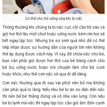
Có thể cho trẻ uống sữa khi bị nấc
Thông thường khi chúng ta bị nấc cụt, chỉ cần hít sâu và
giữ hơi thở lâu một chút hoặc uống nước kém nín hơi sẽ
hết ngay lập tức. Nhưng trẻ sơ sinh quá nhỏ để có thể
tiếp nhận được sự hướng dẫn của người lớn nên không
thể áp dụng được cách này. Vì vậy, để chữa nấc cho bé,
bạn cần phải giữ được hơi thở của bé bằng cách cho
bé bú, uống nước hoặc nói chuyện làm cho bé cười
hoặc khóc, như thế cơn nấc sẽ qua đi dễ dàng.
Cơn nấc thường qua đi sau vài phút nên bố mẹ không
cần phải quá lo lắng. Nếu như bé bị ăn no dẫn đến nấc
thì nên bế bé thẳng đứng và vỗ nhẹ vào lưng. Còn nếu
bé bị lạnh mà nấc thì ngay lập tức cần giữ ấm. Bên cạnh