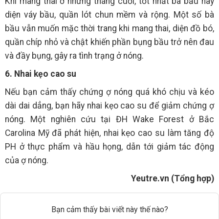
Khi mang thai ở những tháng cuối, tốt nhất bà bầu hãy
diện váy bầu, quần lót chun mềm và rộng. Một số bà
bầu vẫn muốn mặc thời trang khi mang thai, diện đồ bó,
quần chíp nhỏ và chật khiến phần bụng bầu trở nên đau
và đầy bụng, gây ra tình trạng ở nóng.
6. Nhai kẹo cao su
Nếu bạn cảm thấy chứng ợ nóng quá khó chịu và kéo
dài dai dẳng, bạn hãy nhai kẹo cao su để giảm chứng ợ
nóng. Một nghiên cứu tại ĐH Wake Forest ở Bắc
Carolina Mỹ đã phát hiện, nhai kẹo cao su làm tăng độ
PH ở thực phẩm và hầu họng, dẫn tới giảm tác động
của ợ nóng.
Yeutre.vn (Tổng hợp)
Bạn cảm thấy bài viết này thế nào?