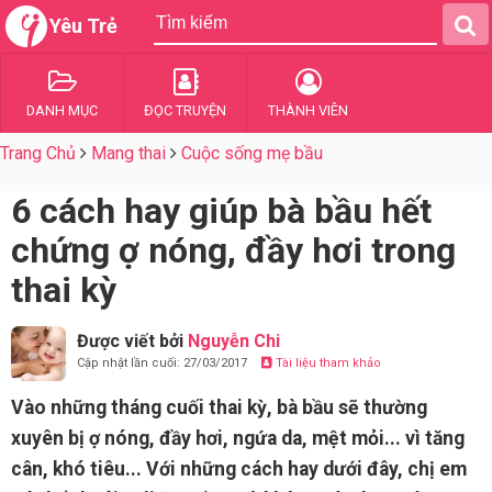
Yêu Trẻ
DANH MỤC
ĐỌC TRUYỆN
THÀNH VIÊN
Trang Chủ
Mang thai
Cuộc sống mẹ bầu
6 cách hay giúp bà bầu hết
chứng ợ nóng, đầy hơi trong
thai kỳ
Được viết bởi
Nguyễn Chi
Cập nhật lần cuối: 27/03/2017
Tài liệu tham khảo
Vào những tháng cuối thai kỳ, bà bầu sẽ thường
xuyên bị ợ nóng, đầy hơi, ngứa da, mệt mỏi... vì tăng
cân, khó tiêu... Với những cách hay dưới đây, chị em