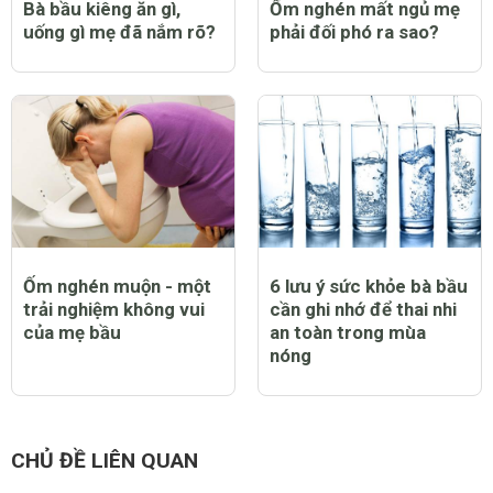
Bà bầu kiêng ăn gì,
Ốm nghén mất ngủ mẹ
uống gì mẹ đã nắm rõ?
phải đối phó ra sao?
Ốm nghén muộn - một
6 lưu ý sức khỏe bà bầu
trải nghiệm không vui
cần ghi nhớ để thai nhi
của mẹ bầu
an toàn trong mùa
nóng
CHỦ ĐỀ LIÊN QUAN