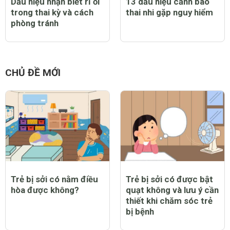
Dấu hiệu nhận biết rỉ ối
13 dấu hiệu cảnh báo
trong thai kỳ và cách
thai nhi gặp nguy hiểm
phòng tránh
CHỦ ĐỀ MỚI
Trẻ bị sởi có nằm điều
Trẻ bị sởi có được bật
hòa được không?
quạt không và lưu ý cần
thiết khi chăm sóc trẻ
bị bệnh