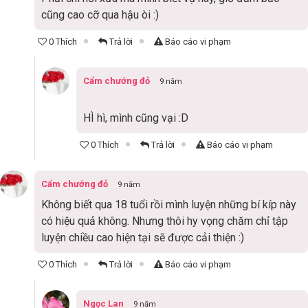
cũng cao cỡ qua hậu òi :)
0 Thích
Trả lời
Báo cáo vi phạm
Cẩm chướng đỏ
9 năm
HÌ hì, mình cũng vại :D
0 Thích
Trả lời
Báo cáo vi phạm
Cẩm chướng đỏ
9 năm
Không biết qua 18 tuổi rồi mình luyện những bí kíp này
có hiệu quả không. Nhưng thôi hy vọng chăm chỉ tập
luyện chiều cao hiện tại sẽ được cải thiện :)
0 Thích
Trả lời
Báo cáo vi phạm
Ngọc Lan
9 năm