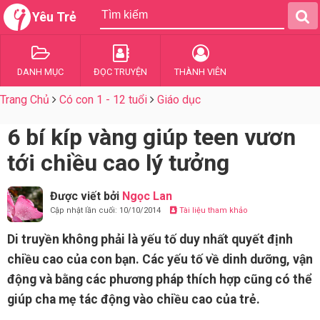
Yêu Trẻ
DANH MỤC
ĐỌC TRUYỆN
THÀNH VIÊN
Trang Chủ
Có con 1 - 12 tuổi
Giáo dục
6 bí kíp vàng giúp teen vươn
tới chiều cao lý tưởng
Được viết bởi
Ngọc Lan
Cập nhật lần cuối: 10/10/2014
Tài liệu tham khảo
Di truyền không phải là yếu tố duy nhất quyết định
chiều cao của con bạn. Các yếu tố về dinh dưỡng, vận
động và bằng các phương pháp thích hợp cũng có thể
giúp cha mẹ tác động vào chiều cao của trẻ.