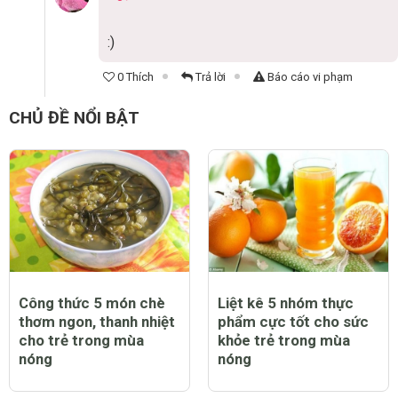
:)
0 Thích
Trả lời
Báo cáo vi phạm
CHỦ ĐỀ NỔI BẬT
Công thức 5 món chè
Liệt kê 5 nhóm thực
thơm ngon, thanh nhiệt
phẩm cực tốt cho sức
cho trẻ trong mùa
khỏe trẻ trong mùa
nóng
nóng