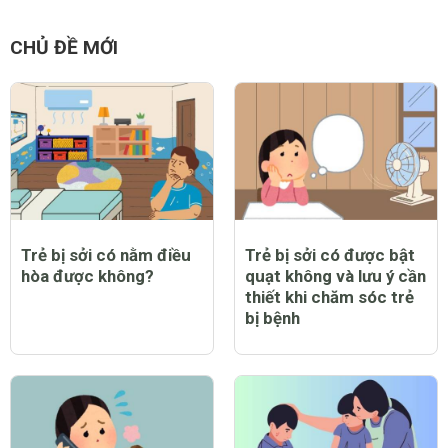
CHỦ ĐỀ MỚI
Trẻ bị sởi có nằm điều
Trẻ bị sởi có được bật
hòa được không?
quạt không và lưu ý cần
thiết khi chăm sóc trẻ
bị bệnh