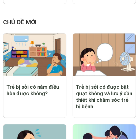
CHỦ ĐỀ MỚI
Trẻ bị sởi có nằm điều
Trẻ bị sởi có được bật
hòa được không?
quạt không và lưu ý cần
thiết khi chăm sóc trẻ
bị bệnh