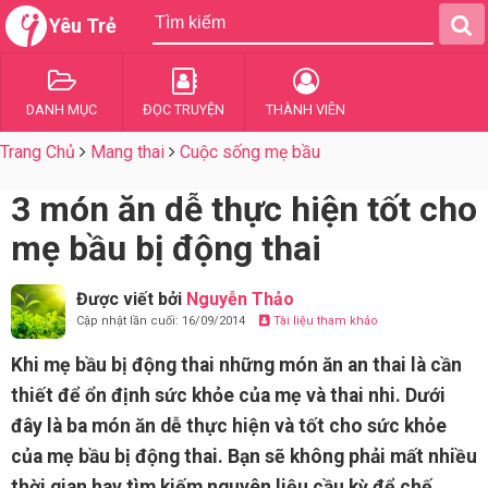
Yêu Trẻ
DANH MỤC
ĐỌC TRUYỆN
THÀNH VIÊN
Trang Chủ
Mang thai
Cuộc sống mẹ bầu
3 món ăn dễ thực hiện tốt cho
mẹ bầu bị động thai
Được viết bởi
Nguyễn Thảo
Cập nhật lần cuối: 16/09/2014
Tài liệu tham khảo
Khi mẹ bầu bị động thai những món ăn an thai là cần
thiết để ổn định sức khỏe của mẹ và thai nhi. Dưới
đây là ba món ăn dễ thực hiện và tốt cho sức khỏe
của mẹ bầu bị động thai. Bạn sẽ không phải mất nhiều
thời gian hay tìm kiếm nguyên liệu cầu kỳ để chế