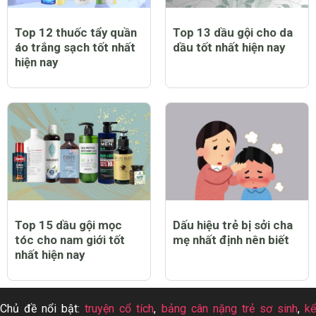
Top 12 thuốc tẩy quần
Top 13 dầu gội cho da
áo trắng sạch tốt nhất
dầu tốt nhất hiện nay
hiện nay
Top 15 dầu gội mọc
Dấu hiệu trẻ bị sởi cha
tóc cho nam giới tốt
mẹ nhất định nên biết
nhất hiện nay
Chủ đề nổi bật:
truyện cổ tích
,
bảng cân nặng trẻ sơ sinh
,
k