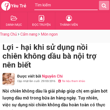
Yêu Trẻ
DANH MỤC
ĐỌC TRUYỆN
THÀNH VIÊN
Trang Chủ
Cẩm nang
Món ngon
Lợi - hại khi sử dụng nồi
chiên không dầu bà nội trợ
nên biết
Được viết bởi
Nguyễn Chi
Cập nhật lần cuối: 29/03/2016
Tài liệu tham khảo
Nồi chiên không dầu là giải pháp giúp chị em giảm bớt
lượng dầu mỡ trong bữa ăn hàng ngày. Tuy nhiên,
việc sự dụng nồi chiên không dầu hoàn toàn có thực