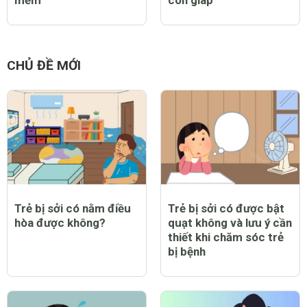
CHỦ ĐỀ MỚI
Trẻ bị sởi có nằm điều
Trẻ bị sởi có được bật
hòa được không?
quạt không và lưu ý cần
thiết khi chăm sóc trẻ
bị bệnh