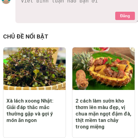
Đăng
CHỦ ĐỀ NỔI BẬT
Xà lách xoong Nhật:
2 cách làm sườn kho
Giải đáp thắc mắc
thơm lên màu đẹp, vị
thường gặp và gợi ý
chua mặn ngọt đậm đà,
món ăn ngon
thịt mềm tan chảy
trong miệng