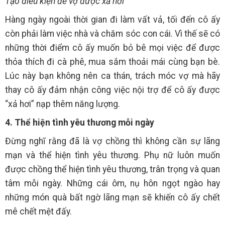
Tạo điều kiện để vợ được xả hơi
Hàng ngày ngoài thời gian đi làm vất vả, tối đến cô ấy
còn phải làm việc nhà và chăm sóc con cái. Vì thế sẽ có
những thời điểm cô ấy muốn bỏ bê mọi việc để được
thỏa thích đi cà phê, mua sắm thoải mái cùng bạn bè.
Lúc này bạn không nên ca thán, trách móc vợ mà hãy
thay cô ấy đảm nhận công việc nội trợ để cô ấy được
“xả hơi” nạp thêm năng lượng.
4. Thể hiện tình yêu thương mỗi ngày
Đừng nghĩ rằng đã là vợ chồng thì không cần sự lãng
mạn và thể hiện tình yêu thương. Phụ nữ luôn muốn
được chồng thể hiện tình yêu thương, trân trọng và quan
tâm mỗi ngày. Những cái ôm, nụ hôn ngọt ngào hay
những món quà bất ngờ lãng mạn sẽ khiến cô ấy chết
mê chết mệt đấy.