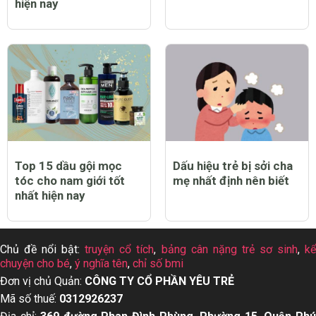
hiện nay
Top 15 dầu gội mọc
Dấu hiệu trẻ bị sởi cha
tóc cho nam giới tốt
mẹ nhất định nên biết
nhất hiện nay
Chủ đề nổi bật:
truyện cổ tích
,
bảng cân nặng trẻ sơ sinh
,
k
chuyện cho bé
,
ý nghĩa tên
,
chỉ số bmi
Đơn vị chủ Quản:
CÔNG TY CỔ PHẦN YÊU TRẺ
Mã số thuế:
0312926237