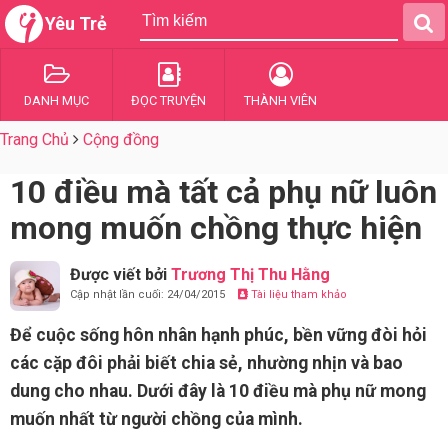
Yêu Trẻ
DANH MỤC
ĐỌC TRUYỆN
THÀNH VIÊN
Trang Chủ
Cộng đồng
10 điều mà tất cả phụ nữ luôn
mong muốn chồng thực hiện
Được viết bởi
Trương Thị Thu Hằng
Cập nhật lần cuối: 24/04/2015
Tài liệu tham khảo
Để cuộc sống hôn nhân hạnh phúc, bền vững đòi hỏi
các cặp đôi phải biết chia sẻ, nhường nhịn và bao
dung cho nhau. Dưới đây là 10 điều mà phụ nữ mong
muốn nhất từ người chồng của mình.