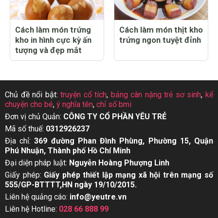
Cách làm món trứng
Cách làm món thịt kho
kho in hình cực kỳ ấn
trứng ngon tuyệt đỉnh
tượng và đẹp mắt
Chủ đề nổi bật:
truyện cổ tích
,
bảng cân nặng trẻ sơ sinh
,
kể
chuyện cho bé
,
ý nghĩa tên
,
chỉ số bmi
Đơn vị chủ Quản:
CÔNG TY CỔ PHẦN YÊU TRẺ
Mã số thuế:
0312926237
Địa chỉ:
369 đường Phan Đình Phùng, Phường 15, Quận
Phú Nhuận, Thành phố Hồ Chí Minh
Đại diện pháp luật:
Nguyễn Hoàng Phượng Linh
Giấy phép:
Giấy phép thiết lập mạng xã hội trên mạng số
555/GP-BTTTT,HN ngày 19/10/2015.
Liên hệ quảng cáo:
info@yeutre.vn
Liên hệ Hotline:
028 66 888 99