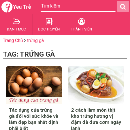
Yêu Trẻ
DANH MỤC
ĐỌC TRUYỆN
THÀNH VIÊN
Trang Chủ
trứng gà
TAG: TRỨNG GÀ
Tác dụng của trứng
2 cách làm món thịt
gà đối với sức khỏe và
kho trứng hương vị
làm đẹp bạn nhất định
đậm đà đưa cơm ngày
phải biết
lạnh