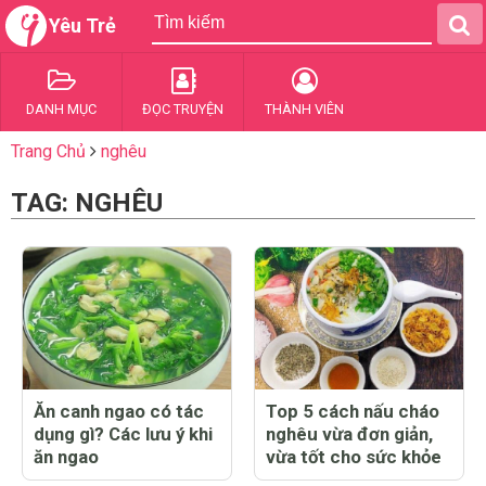
Yêu Trẻ
DANH MỤC
ĐỌC TRUYỆN
THÀNH VIÊN
Trang Chủ
nghêu
TAG: NGHÊU
Ăn canh ngao có tác
Top 5 cách nấu cháo
dụng gì? Các lưu ý khi
nghêu vừa đơn giản,
ăn ngao
vừa tốt cho sức khỏe