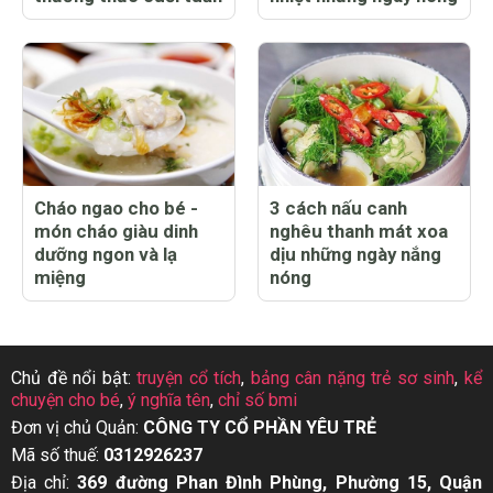
Cháo ngao cho bé -
3 cách nấu canh
món cháo giàu dinh
nghêu thanh mát xoa
dưỡng ngon và lạ
dịu những ngày nắng
miệng
nóng
Chủ đề nổi bật:
truyện cổ tích
,
bảng cân nặng trẻ sơ sinh
,
kể
chuyện cho bé
,
ý nghĩa tên
,
chỉ số bmi
Đơn vị chủ Quản:
CÔNG TY CỔ PHẦN YÊU TRẺ
Mã số thuế:
0312926237
Địa chỉ:
369 đường Phan Đình Phùng, Phường 15, Quận