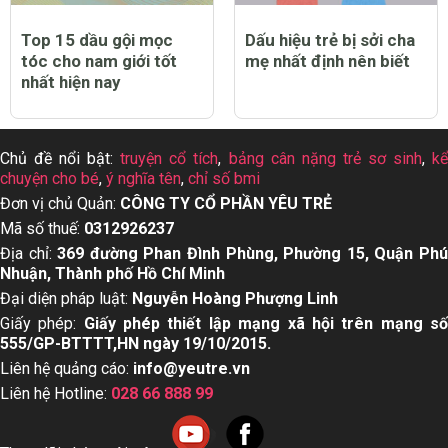
Top 15 dầu gội mọc
Dấu hiệu trẻ bị sởi cha
tóc cho nam giới tốt
mẹ nhất định nên biết
nhất hiện nay
Chủ đề nổi bật:
truyện cổ tích
,
bảng cân nặng trẻ sơ sinh
,
k
chuyện cho bé
,
ý nghĩa tên
,
chỉ số bmi
Đơn vị chủ Quản:
CÔNG TY CỔ PHẦN YÊU TRẺ
Mã số thuế:
0312926237
Địa chỉ:
369 đường Phan Đình Phùng, Phường 15, Quận Ph
Nhuận, Thành phố Hồ Chí Minh
Đại diện pháp luật:
Nguyễn Hoàng Phượng Linh
Giấy phép:
Giấy phép thiết lập mạng xã hội trên mạng s
555/GP-BTTTT,HN ngày 19/10/2015.
Liên hệ quảng cáo:
info@yeutre.vn
Liên hệ Hotline:
028 66 888 99