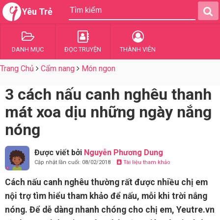
Yêu Trẻ
DANH MỤC
ĐỌC TRUYỆN
THÀNH VIÊN
Trang Chủ
Cẩm nang
Món ngon
3 cách nấu canh nghêu thanh
mát xoa dịu những ngày nắng
nóng
Được viết bởi
Nguyễn Phương Dung
Cập nhật lần cuối: 08/02/2018
Tài liệu tham khảo
Cách nấu canh nghêu thường rất được nhiều chị em
nội trợ tìm hiểu tham khảo để nấu, mỗi khi trời nắng
nóng. Để dễ dàng nhanh chóng cho chị em, Yeutre.vn