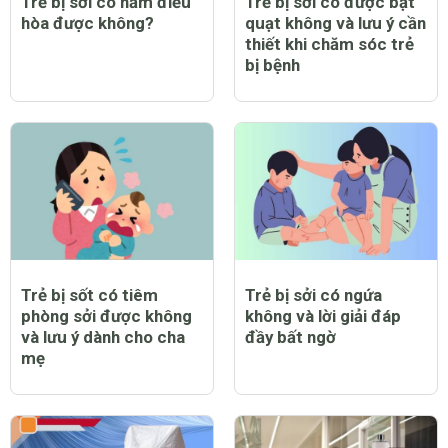
Trẻ bị sởi có nằm điều
Trẻ bị sởi có được bật
hòa được không?
quạt không và lưu ý cần
thiết khi chăm sóc trẻ
bị bệnh
Trẻ bị sốt có tiêm
Trẻ bị sởi có ngứa
phòng sởi được không
không và lời giải đáp
và lưu ý dành cho cha
đầy bất ngờ
mẹ