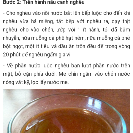
Bước 2: Tiến hành nấu canh nghêu
- Cho nghêu vào nồi nước bắt lên bếp luộc cho đến khi
nghêu vừa há miệng, tắt bếp vớt nghêu ra, cạy thịt
nghêu cho vào chén, ướp với 1 ít hành, tỏi đã băm
nhuyễn, nữa muỗng cà phê hạt nêm, nữa muỗng cà phê
bột ngọt, một ít tiêu và dầu ăn trộn đều để trong vòng
20 phút để nghêu ngấm gia vị.
- Về phần nước luộc nghêu bạn lượt phần nước trên
mặt, bỏ cặn phía dưới. Me chín ngâm vào chén nước
nóng vắt kỹ, lọc lấy nước me.