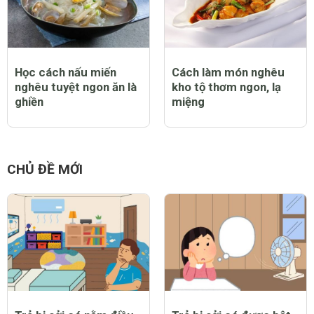
Học cách nấu miến
Cách làm món nghêu
nghêu tuyệt ngon ăn là
kho tộ thơm ngon, lạ
ghiền
miệng
CHỦ ĐỀ MỚI