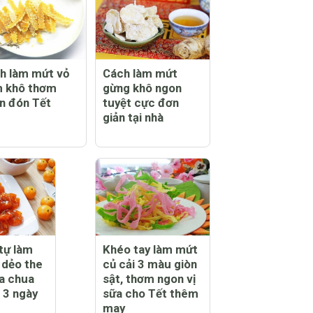
h làm mứt vỏ
Cách làm mứt
 khô thơm
gừng khô ngon
n đón Tết
tuyệt cực đơn
giản tại nhà
tự làm
Khéo tay làm mứt
 dẻo the
củ cải 3 màu giòn
a chua
sật, thơm ngon vị
 3 ngày
sữa cho Tết thêm
may