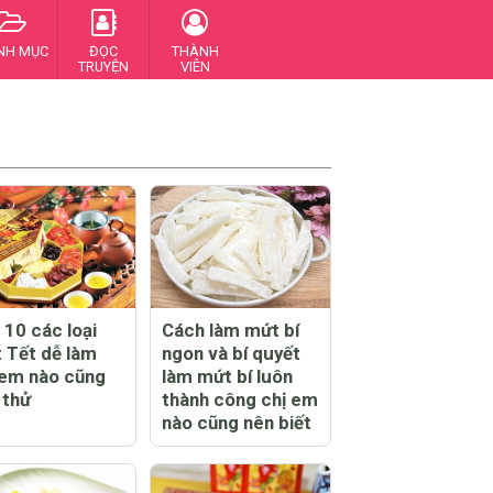
NH MỤC
ĐỌC
THÀNH
TRUYỆN
VIÊN
 10 các loại
Cách làm mứt bí
 Tết dễ làm
ngon và bí quyết
 em nào cũng
làm mứt bí luôn
 thử
thành công chị em
nào cũng nên biết