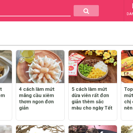
DA
t
4 cách làm mứt
5 cách làm mứt
Top
êm
mãng cầu xiêm
dừa viên rất đơn
mứt
thơm ngon đơn
giản thêm sắc
chị
giản
màu cho ngày Tết
nên