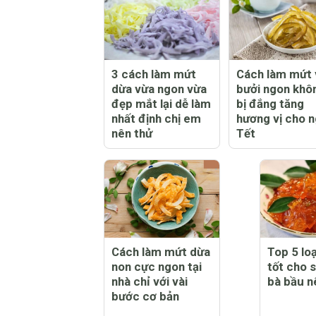
3 cách làm mứt
Cách làm mứt 
dừa vừa ngon vừa
bưởi ngon khô
đẹp mắt lại dễ làm
bị đắng tăng
nhất định chị em
hương vị cho 
nên thử
Tết
Cách làm mứt dừa
Top 5 lo
non cực ngon tại
tốt cho 
nhà chỉ với vài
bà bầu n
bước cơ bản