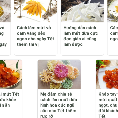
vỏ
Cách làm mứt vỏ
Hướng dẫn cách
Các
ng
cam vàng dẻo
làm mứt dừa cực
cam
ngon cho ngày Tết
đơn giản ai cũng
ngo
ngày
thêm thi vị
làm được
ại mứt Tết
Mẹ đảm chia sẻ
Khéo tay 
sức khỏe
cách làm mứt dừa
mứt quất
ên ăn
hình hoa cúc ngũ
ngọt, chu
sắc cho Tết thêm
đãi khách
rực rỡ
Tết