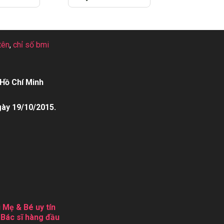
tên
,
chỉ số bmi
Hồ Chí Minh
gày 19/10/2015.
 Mẹ & Bé uy tín
 Bác sĩ hàng đầu