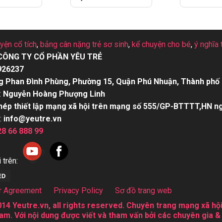
uyện cổ tích
,
bảng cân nặng trẻ sơ sinh
,
kể chuyện cho bé
,
ý nghĩa 
CÔNG TY CỔ PHẦN YÊU TRẺ
926237
g Phan Đình Phùng, Phường 15, Quận Phú Nhuận, Thành phố 
:
Nguyễn Hoàng Phượng Linh
hép thiết lập mạng xã hội trên mạng số 555/GP-BTTTT,HN n
:
info@yeutre.vn
28 66 888 99
 trên:
r Agreement
Privacy Policy
Sơ đồ trang web
14 Yeutre.vn, all rights reserved. Chuyên trang mạng xã hội
am. Với nội dung được viết và tham vấn bởi các chuyên gia &