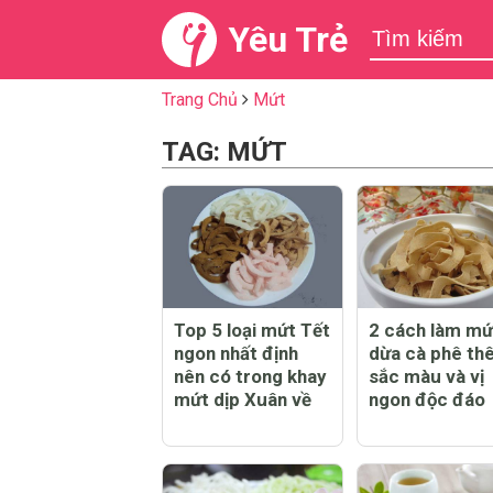
Yêu Trẻ
Trang Chủ
Mứt
TAG: MỨT
Top 5 loại mứt Tết
2 cách làm mứ
ngon nhất định
dừa cà phê th
nên có trong khay
sắc màu và vị
mứt dịp Xuân về
ngon độc đáo