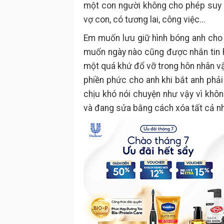
một con người không cho phép suy ng
vợ con, có tương lai, công việc...
Em muốn lưu giữ hình bóng anh cho r
muốn ngày nào cũng được nhắn tin h
một quá khứ đổ vỡ trong hôn nhân vậ
phiền phức cho anh khi bắt anh phải
chịu khó nói chuyện như vậy vì khô
và đang sửa bằng cách xóa tất cả nhữ