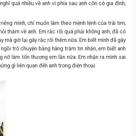
hĩ quá nhiều về anh vì phía sau anh còn có gia đình,
iêng mình, chỉ muốn làm theo mệnh lệnh của trái tim,
ỏi thăm về anh. Em rắc rối quá phải không anh, đã có
y mà giờ lại gây rắc rối thêm nữa. Em biết mình đã gây
 ngồi trò chuyện bằng hàng trăm tin nhắn, em biết anh
ng nỡ làm tổn thương em lần nữa. Em nhận ra mình sai
ng gì liên quan đến anh trong điện thoại.