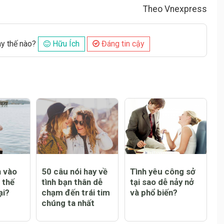
Theo Vnexpress
ày thế nào?
Hữu Ích
Đáng tin cậy
n vào
50 câu nói hay về
Tình yêu công sở