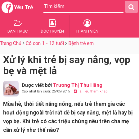
Yêu Trẻ
DANH MỤC
ĐỌC TRUYỆN
THÀNH VIÊN
Trang Chủ
Có con 1 - 12 tuổi
Bệnh trẻ em
Xử lý khi trẻ bị say nắng, vọp
bẹ và mệt lả
Được viết bởi
Trương Thị Thu Hằng
Cập nhật lần cuối: 26/05/2015
Tài liệu tham khảo
Mùa hè, thời tiết nắng nóng, nếu trẻ tham gia các
hoạt động ngoài trời rất dễ bị say nắng, mệt lả hay bị
vọp bẹ. Khi trẻ có các triệu chứng nêu trên cha mẹ
cần xử lý như thế nào?