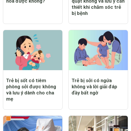
hòa được không?
quạt không và lưu ý cần
thiết khi chăm sóc trẻ
bị bệnh
Trẻ bị sốt có tiêm
Trẻ bị sởi có ngứa
phòng sởi được không
không và lời giải đáp
và lưu ý dành cho cha
đầy bất ngờ
mẹ