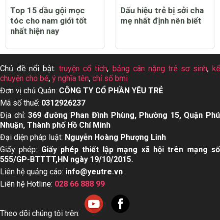
Top 15 dầu gội mọc
Dấu hiệu trẻ bị sởi cha
tóc cho nam giới tốt
mẹ nhất định nên biết
nhất hiện nay
Chủ đề nổi bật:
truyện cổ tích
,
bảng cân nặng trẻ sơ sinh
,
k
chuyện cho bé
,
ý nghĩa tên
,
chỉ số bmi
Đơn vị chủ Quản:
CÔNG TY CỔ PHẦN YÊU TRẺ
Mã số thuế:
0312926237
Địa chỉ:
369 đường Phan Đình Phùng, Phường 15, Quận Ph
Nhuận, Thành phố Hồ Chí Minh
Đại diện pháp luật:
Nguyễn Hoàng Phượng Linh
Giấy phép:
Giấy phép thiết lập mạng xã hội trên mạng s
555/GP-BTTTT,HN ngày 19/10/2015.
Liên hệ quảng cáo:
info@yeutre.vn
Liên hệ Hotline:
028 66 888 99
Theo dõi chúng tôi trên: