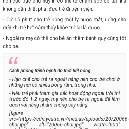
nên các bậc phụ huynh có thể tự chăm sóc bé tại nhà
không cần thiết phải đưa trẻ đi bệnh viện.
- Cứ 15 phút cho trẻ uống một ly nước mát, uống cho
đến khi trẻ hết cảm thấy khỏe trở lại là được.
- Ngoài ra mẹ có thể cho bé ăn thêm bánh quy cũng tốt
cho bé.
Cách phòng tránh bệnh do thời tiết nóng
- Hạn chế cho trẻ ra ngoài nắng nên cho bé chơi ở
những nơi có nhiều bóng râm, trong nhà.
- Nếu trẻ phải tham gia các hoạt động ngoài trời thì
trước đó 1-2 ngày, mẹ nên cho bé ra ngoài để làm
quen với nắng nhằm chống say nắng.
[figure
src="https://cdn.yeutre.vn/medias/uploads/20/20066-
choi.jpg" alt="20066-choi.jpg" width="600"