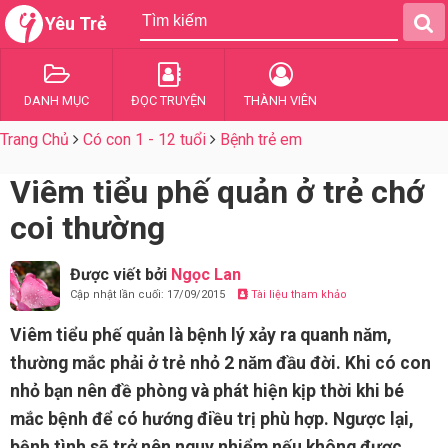
Yêu Trẻ
DANH MỤC
ĐỌC TRUYỆN
THÀNH VIÊN
Trang Chủ
Có con 1 - 12 tuổi
Bệnh trẻ em
Viêm tiểu phế quản ở trẻ chớ
coi thường
Được viết bởi
Ngọc Lan
Cập nhật lần cuối: 17/09/2015
Tài liệu tham khảo
Viêm tiểu phế quản là bệnh lý xảy ra quanh năm,
thường mắc phải ở trẻ nhỏ 2 năm đầu đời. Khi có con
nhỏ bạn nên đề phòng và phát hiện kịp thời khi bé
mắc bệnh để có hướng điều trị phù hợp. Ngược lại,
bệnh tình sẽ trở nên nguy nhiểm nếu không được