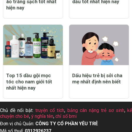
áo trắng sạch tốt nhất
dầu tốt nhất hiện nay
hiện nay
Top 15 dầu gội mọc
Dấu hiệu trẻ bị sởi cha
tóc cho nam giới tốt
mẹ nhất định nên biết
nhất hiện nay
Chủ đề nổi bật:
truyện cổ tích
,
bảng cân nặng trẻ sơ sinh
,
k
chuyện cho bé
,
ý nghĩa tên
,
chỉ số bmi
Đơn vị chủ Quản:
CÔNG TY CỔ PHẦN YÊU TRẺ
Mã số thuế:
0312926237