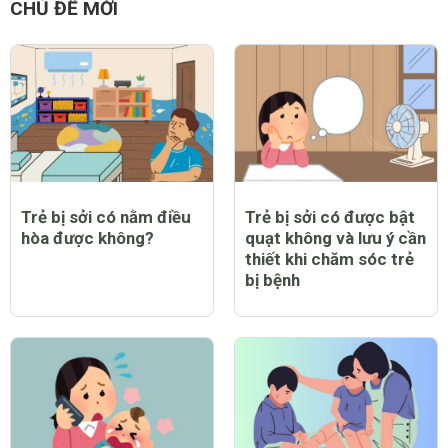
CHỦ ĐỀ MỚI
Trẻ bị sởi có nằm điều
Trẻ bị sởi có được bật
hòa được không?
quạt không và lưu ý cần
thiết khi chăm sóc trẻ
bị bệnh