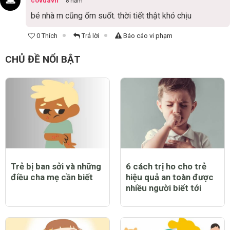
covuavn
8 năm
bé nhà m cũng ốm suốt. thời tiết thật khó chịu
0 Thích
Trả lời
Báo cáo vi phạm
CHỦ ĐỀ NỔI BẬT
Trẻ bị ban sởi và những
6 cách trị ho cho trẻ
điều cha mẹ cần biết
hiệu quả an toàn được
nhiều người biết tới