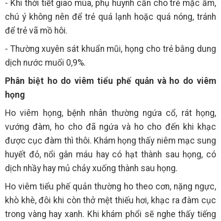
- Khi thời tiết giao mùa, phụ huynh cần cho trẻ mặc ấm,
chú ý không nên để trẻ quá lạnh hoặc quá nóng, tránh
để trẻ vã mồ hôi.
- Thường xuyên sát khuẩn mũi, họng cho trẻ bằng dung
dịch nước muối 0,9%.
Phân biệt ho do viêm tiểu phế quản và ho do viêm
họng
Ho viêm họng, bệnh nhân thường ngứa cổ, rát họng,
vướng đàm, ho cho đã ngứa và ho cho đến khi khạc
được cục đàm thì thôi. Khám họng thấy niêm mạc sung
huyết đỏ, nổi gân máu hay có hạt thành sau họng, có
dịch nhầy hay mủ chảy xuống thành sau họng.
Ho viêm tiểu phế quản thường ho theo cơn, nặng ngực,
khò khè, đôi khi còn thở mệt thiếu hơi, khạc ra đàm cục
trong vàng hay xanh. Khi khám phổi sẽ nghe thấy tiếng