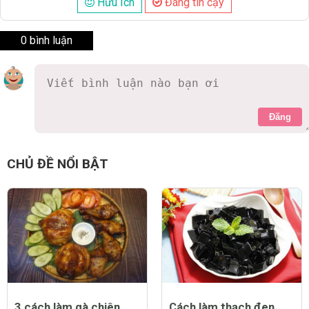
Hữu Ích
Đáng tin cậy
0 bình luận
Đăng
CHỦ ĐỀ NỔI BẬT
3 cách làm gà chiên
Cách làm thạch đen