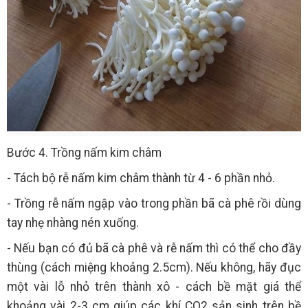
Bước 4. Trồng nấm kim châm
- Tách bộ rễ nấm kim châm thành từ 4 - 6 phần nhỏ.
- Trồng rễ nấm ngập vào trong phần bã cà phê rồi dùng
tay nhẹ nhàng nén xuống.
- Nếu bạn có đủ bã cà phê và rễ nấm thì có thể cho đầy
thùng (cách miệng khoảng 2.5cm). Nếu không, hãy đục
một vài lỗ nhỏ trên thành xô - cách bề mặt giá thể
khoảng vài 2-3 cm giúp các khí CO2 sản sinh trên bề