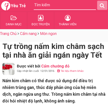
Yêu Trẻ
DANH MỤC
ĐỌC TRUYỆN
THÀNH VIÊN
Trang Chủ
Cẩm nang
Món ngon
Tự trồng nấm kim châm sạch
tại nhà ăn giải ngán ngày Tết
Được viết bởi
Cẩm chướng đỏ
Cập nhật lần cuối: 12/01/2016
Tài liệu tham khảo
Nấm kim châm có thể được sử dụng để điều trị
nhiễm trùng gan, thúc đẩy phản ứng của hệ miễn
dịch, ngăn ngừa ung thư. Trồng nấm kim châm tại nhà
đòi hỏi nhiệt độ lạnh, không ánh sáng.