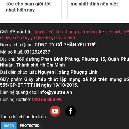
tóc cho nam giới tốt
mẹ nhất định nên biết
nhất hiện nay
Chủ đề nổi bật:
truyện cổ tích
,
bảng cân nặng trẻ sơ sinh
,
k
chuyện cho bé
,
ý nghĩa tên
,
chỉ số bmi
Đơn vị chủ Quản:
CÔNG TY CỔ PHẦN YÊU TRẺ
Mã số thuế:
0312926237
Địa chỉ:
369 đường Phan Đình Phùng, Phường 15, Quận Ph
Nhuận, Thành phố Hồ Chí Minh
Đại diện pháp luật:
Nguyễn Hoàng Phượng Linh
Giấy phép:
Giấy phép thiết lập mạng xã hội trên mạng s
555/GP-BTTTT,HN ngày 19/10/2015.
Liên hệ quảng cáo:
info@yeutre.vn
Liên hệ Hotline:
028 66 888 99
Theo dõi chúng tôi trên: