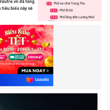
Yeutre.vn đã tổng
Phố vui chơi Trung Thu
1.5.
 tiêu biểu này sẽ
Phố đi bộ
1.5.1.
Phố lồng đèn Lương Nhữ
1.5.2.
Học
Những bí quyết giúp bạn đi chơi
2.
trung thu an toàn
Chọn đồ chơi trung thu cho bé
2.1.
Những lưu ý khác cho bố mẹ
2.2.
dịp Trung Thu