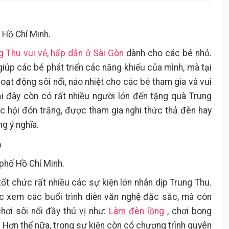
 Hồ Chí Minh.
g Thu vui vẻ, hấp dẫn ở Sài Gòn
dành cho các bé nhỏ.
 giúp các bé phát triển các năng khiếu của mình, mà tại
ạt động sôi nổi, náo nhiệt cho các bé tham gia và vui
ại đây còn có rất nhiều người lớn đến tặng quà Trung
 hội đón trăng, được tham gia nghi thức thả đèn hay
ng ý nghĩa.
ọ
 phố Hồ Chí Minh.
tốt chức rất nhiều các sự kiện lớn nhân dịp Trung Thu.
c xem các buổi trình diễn văn nghệ đặc sắc, mà còn
ơi sôi nổi đầy thú vị như:
Làm đèn lồng
, chơi bong
… Hơn thế nữa, trong sự kiện còn có chương trình quyên