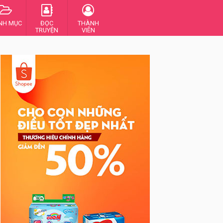
NH MỤC
ĐỌC
THÀNH
TRUYỆN
VIÊN