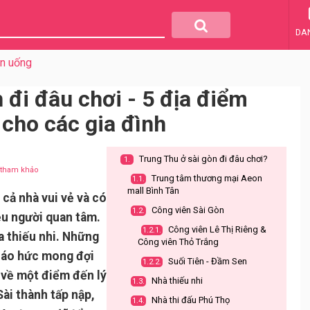
DA
ăn uống
 đi đâu chơi - 5 địa điểm
 cho các gia đình
Trung Thu ở sài gòn đi đâu chơi?
1.
u tham khảo
Trung tâm thương mại Aeon
1.1.
mall Bình Tân
 cả nhà vui vẻ và có
Công viên Sài Gòn
1.2.
iều người quan tâm.
Công viên Lê Thị Riêng &
1.2.1.
a thiếu nhi. Những
Công viên Thỏ Trắng
 háo hức mong đợi
Suối Tiên - Đầm Sen
1.2.2.
 về một điểm đến lý
Nhà thiếu nhi
1.3.
Sài thành tấp nập,
Nhà thi đấu Phú Thọ
1.4.