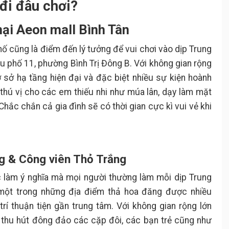
 đi đâu chơi?
ại Aeon mall Bình Tân
ố cũng là điểm đến lý tưởng để vui chơi vào dịp Trung
hu phố 11, phường Bình Trị Đông B. Với không gian rộng
 sở hạ tầng hiện đại và đặc biệt nhiều sự kiện hoành
thú vị cho các em thiếu nhi như múa lân, dạy làm mặt
 Chắc chắn cả gia đình sẽ có thời gian cực kì vui vẻ khi
ng & Công viên Thỏ Trắng
c làm ý nghĩa mà mọi người thường làm mỗi dịp Trung
 một trong những địa điểm thả hoa đăng được nhiều
rí thuận tiện gần trung tâm. Với không gian rộng lớn
 thu hút đông đảo các cặp đôi, các bạn trẻ cũng như