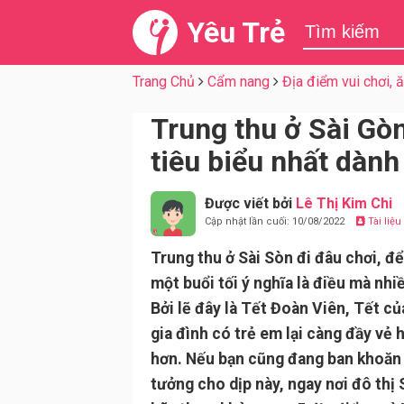
Yêu Trẻ
Trang Chủ
Cẩm nang
Địa điểm vui chơi, 
Trung thu ở Sài Gòn
tiêu biểu nhất dành
Được viết bởi
Lê Thị Kim Chi
Cập nhật lần cuối: 10/08/2022
Tài liệ
Trung thu ở Sài Sòn đi đâu chơi, để
một buổi tối ý nghĩa là điều mà nh
Bởi lẽ đây là Tết Đoàn Viên, Tết củ
gia đình có trẻ em lại càng đầy vẻ
hơn. Nếu bạn cũng đang ban khoăn
tưởng cho dịp này, ngay nơi đô thị 