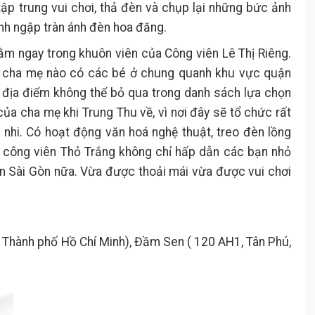
 tập trung vui chơi, thả đèn và chụp lại những bức ảnh
inh ngập tràn ánh đèn hoa đăng.
nằm ngay trong khuôn viên của Công viên Lê Thị Riêng.
n cha mẹ nào có các bé ở chung quanh khu vực quận
Là địa điểm không thể bỏ qua trong danh sách lựa chọn
của cha mẹ khi Trung Thu về, vì nơi đây sẽ tổ chức rất
 nhi. Có hoạt động văn hoá nghệ thuật, treo đèn lồng
công viên Thỏ Trắng không chỉ hấp dẫn các bạn nhỏ
ên Sài Gòn nữa. Vừa được thoải mái vừa được vui chơi
ú, Thành phố Hồ Chí Minh), Đầm Sen ( 120 AH1, Tân Phú,