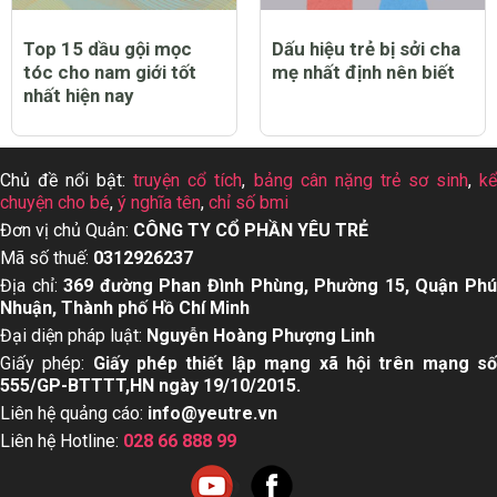
Top 15 dầu gội mọc
Dấu hiệu trẻ bị sởi cha
tóc cho nam giới tốt
mẹ nhất định nên biết
nhất hiện nay
Chủ đề nổi bật:
truyện cổ tích
,
bảng cân nặng trẻ sơ sinh
,
k
chuyện cho bé
,
ý nghĩa tên
,
chỉ số bmi
Đơn vị chủ Quản:
CÔNG TY CỔ PHẦN YÊU TRẺ
Mã số thuế:
0312926237
Địa chỉ:
369 đường Phan Đình Phùng, Phường 15, Quận Ph
Nhuận, Thành phố Hồ Chí Minh
Đại diện pháp luật:
Nguyễn Hoàng Phượng Linh
Giấy phép:
Giấy phép thiết lập mạng xã hội trên mạng s
555/GP-BTTTT,HN ngày 19/10/2015.
Liên hệ quảng cáo:
info@yeutre.vn
Liên hệ Hotline:
028 66 888 99