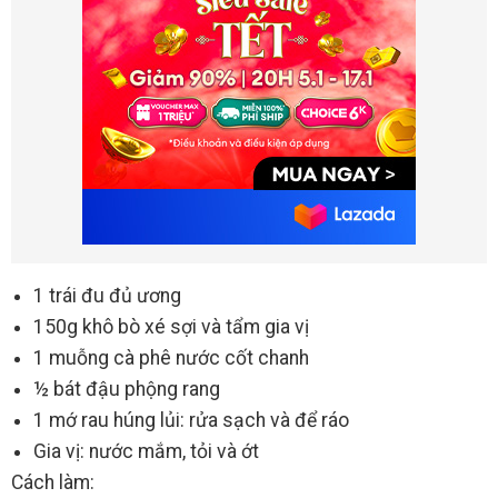
1 trái đu đủ ương
150g khô bò xé sợi và tẩm gia vị
1 muỗng cà phê nước cốt chanh
½ bát đậu phộng rang
1 mớ rau húng lủi: rửa sạch và để ráo
Gia vị: nước mắm, tỏi và ớt
Cách làm: