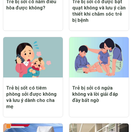
Trẻ bị sởi có nằm điều
Trẻ bị sởi có được bật
hòa được không?
quạt không và lưu ý cần
thiết khi chăm sóc trẻ
bị bệnh
Trẻ bị sốt có tiêm
Trẻ bị sởi có ngứa
phòng sởi được không
không và lời giải đáp
và lưu ý dành cho cha
đầy bất ngờ
mẹ