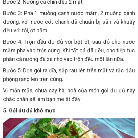
Bước 2: Nướng cá chín đều 2 mặt
Bước 3: Pha 1 muỗng canh nước mắm, 2 muỗng canh
đường, với nước cốt chanh đã chuẩn bị sẵn và khuấy
đều với tỏi, ớt băm.
Bước 4: Trộn đều đu đủ với bột ớt, sau đó cho nước
mắm pha vào trộn cùng. Khi tất cả đã đều, cho tiếp tục
phần cá nướng đã xé nhỏ vào trộn đều một lần nữa.
Bước 5: Dọn gỏi ra đĩa, sắp rau lên trên mặt và rắc đậu
phộng rang lên trên cùng.
Vị mằn mặn, chua cay hài hoà của món gỏi đu đủ này
chắc chắn sẽ làm bạn mê tít đấy!
5. Gỏi đu đủ khô mực