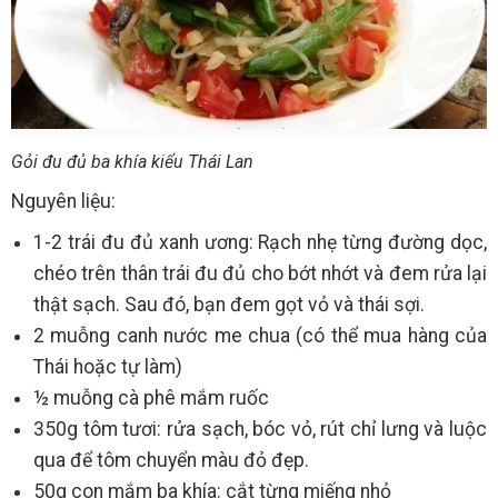
Gỏi đu đủ ba khía kiểu Thái Lan
Nguyên liệu:
1-2 trái đu đủ xanh ương: Rạch nhẹ từng đường dọc,
chéo trên thân trái đu đủ cho bớt nhớt và đem rửa lại
thật sạch. Sau đó, bạn đem gọt vỏ và thái sợi.
2 muỗng canh nước me chua (có thể mua hàng của
Thái hoặc tự làm)
½ muỗng cà phê mắm ruốc
350g tôm tươi: rửa sạch, bóc vỏ, rút chỉ lưng và luộc
qua để tôm chuyển màu đỏ đẹp.
50g con mắm ba khía: cắt từng miếng nhỏ