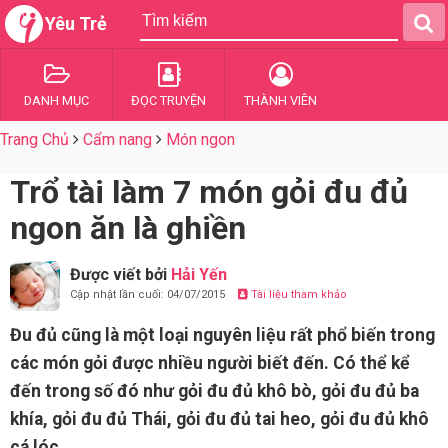
Yêu Trẻ
DANH MỤC
ĐỌC TRUYỆN
THÀNH VIÊN
Trang Chủ
Cẩm nang
Món ngon
Trổ tài làm 7 món gỏi đu đủ
ngon ăn là ghiền
Được viết bởi
Hải Yến
Cập nhật lần cuối: 04/07/2015
Tài liệu tham khảo
Đu đủ cũng là một loại nguyên liệu rất phổ biến trong
các món gỏi được nhiều người biết đến. Có thể kể
đến trong số đó như gỏi đu đủ khô bò, gỏi đu đủ ba
khía, gỏi đu đủ Thái, gỏi đu đủ tai heo, gỏi đu đủ khô
cá lóc…