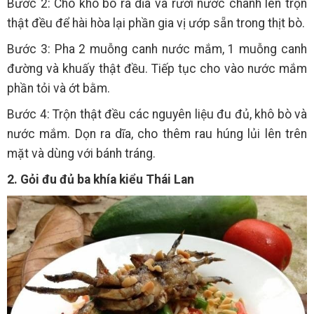
Bước 2: Cho khô bò ra dĩa và rưới nước chanh lên trộn
thật đều để hài hòa lại phần gia vị ướp sẵn trong thịt bò.
Bước 3: Pha 2 muỗng canh nước mắm, 1 muỗng canh
đường và khuấy thật đều. Tiếp tục cho vào nước mắm
phần tỏi và ớt bằm.
Bước 4: Trộn thật đều các nguyên liệu đu đủ, khô bò và
nước mắm. Dọn ra dĩa, cho thêm rau húng lủi lên trên
mặt và dùng với bánh tráng.
2. Gỏi đu đủ ba khía kiểu Thái Lan