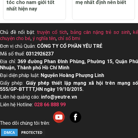
tóc cho nam giới tốt
mẹ nhất định nên biết
nhất hiện nay
Chủ đề nổi bật:
truyện cổ tích
,
bảng cân nặng trẻ sơ sinh
,
k
chuyện cho bé
,
ý nghĩa tên
,
chỉ số bmi
Đơn vị chủ Quản:
CÔNG TY CỔ PHẦN YÊU TRẺ
Mã số thuế:
0312926237
Địa chỉ:
369 đường Phan Đình Phùng, Phường 15, Quận Ph
Nhuận, Thành phố Hồ Chí Minh
Đại diện pháp luật:
Nguyễn Hoàng Phượng Linh
Giấy phép:
Giấy phép thiết lập mạng xã hội trên mạng s
555/GP-BTTTT,HN ngày 19/10/2015.
Liên hệ quảng cáo:
info@yeutre.vn
Liên hệ Hotline:
028 66 888 99
Theo dõi chúng tôi trên: