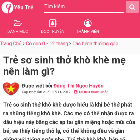
Yêu Trẻ
DANH MỤC
ĐỌC TRUYỆN
THÀNH VIÊN
Trang Chủ
Có con 0 - 12 tháng
Các bệnh thường gặp
Trẻ sơ sinh thở khò khè mẹ
nên làm gì?
Được viết bởi
Đặng Thị Ngọc Huyền
Cập nhật lần cuối: 27/11/2017
Tài liệu tham khảo
Trẻ sơ sinh thở khò khè được hiểu là khi bé thở phát
ra những tiếng khò khè. Các mẹ có thể nhận được ra
dấu hiệu này bằng các áp tai gần miệng hoặc mũi của
bé, sẽ thấy tiếng thở lạ, có thể không đều và gần
giống với tiếng ngáy nhẹ. Trẻ thở khò khè, hẳn sẽ