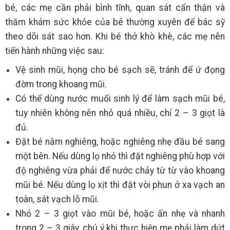
bé, các mẹ cần phải bình tĩnh, quan sát cẩn thận và
thăm khám sức khỏe của bé thường xuyên để bác sỹ
theo dõi sát sao hơn. Khi bé thở khò khè, các mẹ nên
tiến hành những việc sau:
Vệ sinh mũi, họng cho bé sạch sẽ, tránh để ứ đọng
đờm trong khoang mũi.
Có thể dùng nước muối sinh lý để làm sạch mũi bé,
tuy nhiên không nên nhỏ quá nhiều, chỉ 2 – 3 giọt là
đủ.
Đặt bé nằm nghiêng, hoặc nghiêng nhẹ đầu bé sang
một bên. Nếu dùng lọ nhỏ thì đặt nghiêng phù hợp với
độ nghiêng vừa phải để nước chảy từ từ vào khoang
mũi bé. Nếu dùng lọ xịt thì đặt vòi phun ở xa vạch an
toàn, sát vạch lỗ mũi.
Nhỏ 2 – 3 giọt vào mũi bé, hoặc ấn nhẹ và nhanh
trong 2 – 3 giây, chú ý khi thực hiện mẹ phải làm dứt