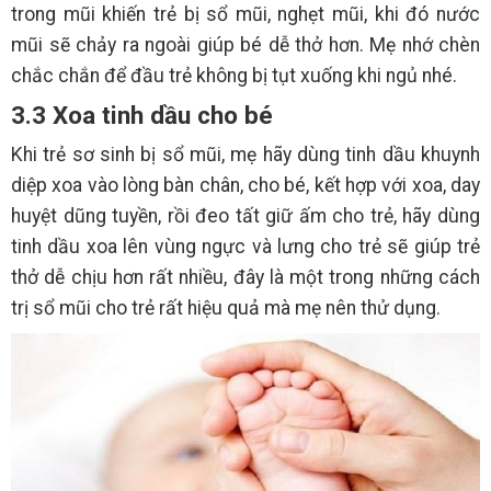
trong mũi khiến trẻ bị sổ mũi, nghẹt mũi, khi đó nước
mũi sẽ chảy ra ngoài giúp bé dễ thở hơn. Mẹ nhớ chèn
chắc chắn để đầu trẻ không bị tụt xuống khi ngủ nhé.
3.3 Xoa tinh dầu cho bé
Khi trẻ sơ sinh bị sổ mũi, mẹ hãy dùng tinh dầu khuynh
diệp xoa vào lòng bàn chân, cho bé, kết hợp với xoa, day
huyệt dũng tuyền, rồi đeo tất giữ ấm cho trẻ, hãy dùng
tinh dầu xoa lên vùng ngực và lưng cho trẻ sẽ giúp trẻ
thở dễ chịu hơn rất nhiều, đây là một trong những cách
trị sổ mũi cho trẻ rất hiệu quả mà mẹ nên thử dụng.