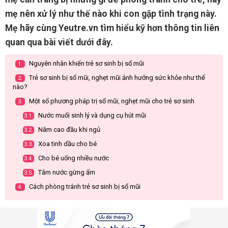
mẹ nên xử lý như thế nào khi con gặp tình trạng này.
Mẹ hãy cùng Yeutre.vn tìm hiểu kỹ hơn thông tin liên
quan qua bài viết dưới đây.
Nguyên nhân khiến trẻ sơ sinh bị sổ mũi
1.
Trẻ sơ sinh bị sổ mũi, nghẹt mũi ảnh hưởng sức khỏe như thế
2.
nào?
Một số phương pháp trị sổ mũi, nghẹt mũi cho trẻ sơ sinh
3.
Nước muối sinh lý và dụng cụ hút mũi
3.1.
Nằm cao đầu khi ngủ
3.2.
Xoa tinh dầu cho bé
3.3.
Cho bé uống nhiều nước
3.4.
Tắm nước gừng ấm
3.5.
Cách phòng tránh trẻ sơ sinh bị sổ mũi
4.