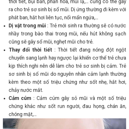
thời tiết, bụi bẩn, phấn hoa, mùi lạ,… cũng có thể gây
ra cho trẻ sơ sinh bị sổ mũi. Dị ứng thường đi kèm với
phát ban, hắt hơi liên tục, nổi mẩn ngứa,…
Dị vật trong mũi
: Trẻ mới sinh ra thường sẽ có nước
nhầy trong bào thai trong mũi, nếu hút không sạch
cũng sẽ gây sổ mũi, nghẹt mũi cho trẻ.
Thay đổi thời tiết
: Thời tiết đang nóng đột ngột
chuyển sang lạnh hay ngược lại khiến cơ thể trẻ chưa
kịp thích nghi nên dễ làm cho trẻ sơ sinh bị cảm. Trẻ
sơ sinh bị sổ mũi do nguyên nhân cảm lạnh thường
kèm theo một số triệu chứng như sốt nhẹ, hắt hơi,
chảy nước mắt.
Cảm cúm
: Cảm cúm gây sỏ mũi và một số triệu
chứng khác như sốt run người, đau họng, chán ăn,
chóng mặt,…