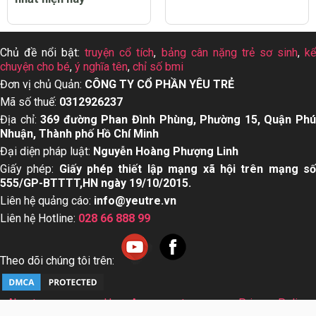
Chủ đề nổi bật:
truyện cổ tích
,
bảng cân nặng trẻ sơ sinh
,
k
chuyện cho bé
,
ý nghĩa tên
,
chỉ số bmi
Đơn vị chủ Quản:
CÔNG TY CỔ PHẦN YÊU TRẺ
Mã số thuế:
0312926237
Địa chỉ:
369 đường Phan Đình Phùng, Phường 15, Quận Ph
Nhuận, Thành phố Hồ Chí Minh
Đại diện pháp luật:
Nguyễn Hoàng Phượng Linh
Giấy phép:
Giấy phép thiết lập mạng xã hội trên mạng s
555/GP-BTTTT,HN ngày 19/10/2015.
Liên hệ quảng cáo:
info@yeutre.vn
Liên hệ Hotline:
028 66 888 99
Theo dõi chúng tôi trên:
About us
User Agreement
Privacy Policy