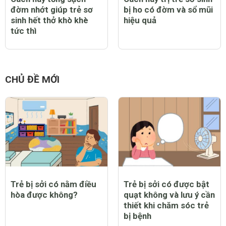
đờm nhớt giúp trẻ sơ
bị ho có đờm và sổ mũi
sinh hết thở khò khè
hiệu quả
tức thì
CHỦ ĐỀ MỚI
Trẻ bị sởi có nằm điều
Trẻ bị sởi có được bật
hòa được không?
quạt không và lưu ý cần
thiết khi chăm sóc trẻ
bị bệnh