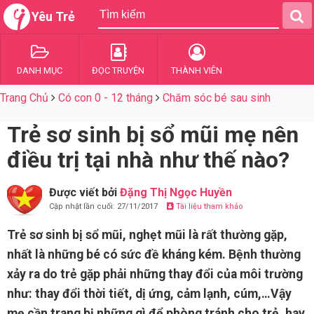
Yêu Trẻ
DANH MỤC
ĐỌC TRUYỆN
THÀNH VIÊN
Trang Chủ
Có con 0 - 12 tháng
Chăm sóc bé sau sinh
Trẻ sơ sinh bị sổ mũi mẹ nên
điều trị tại nhà như thế nào?
Được viết bởi
Đặng Thị Ngọc Huyền
Cập nhật lần cuối: 27/11/2017
Tài liệu tham khảo
Trẻ sơ sinh bị sổ mũi, nghẹt mũi là rất thường gặp,
nhất là những bé có sức đề kháng kém. Bệnh thường
xảy ra do trẻ gặp phải những thay đổi của môi trường
như: thay đổi thời tiết, dị ứng, cảm lạnh, cúm,…Vậy
mẹ cần trang bị những gì để phòng tránh cho trẻ, hay