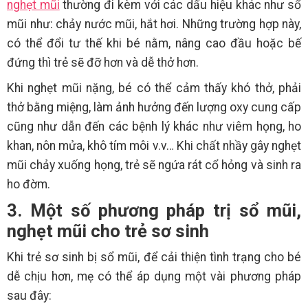
nghẹt mũi
thường đi kèm với các dấu hiệu khác như sổ
mũi như: chảy nước mũi, hắt hơi. Những trường hợp này,
có thể đổi tư thế khi bé nằm, nâng cao đầu hoặc bế
đứng thì trẻ sẽ đỡ hơn và dễ thở hơn.
Khi nghẹt mũi nặng, bé có thể cảm thấy khó thở, phải
thở bằng miệng, làm ảnh hưởng đến lượng oxy cung cấp
cũng như dẫn đến các bệnh lý khác như viêm họng, ho
khan, nôn mửa, khô tím môi v.v… Khi chất nhầy gây nghẹt
mũi chảy xuống họng, trẻ sẽ ngứa rát cổ hỏng và sinh ra
ho đờm.
3. Một số phương pháp trị sổ mũi,
nghẹt mũi cho trẻ sơ sinh
Khi trẻ sơ sinh bị sổ mũi, để cải thiện tình trạng cho bé
dễ chịu hơn, mẹ có thể áp dụng một vài phương pháp
sau đây: