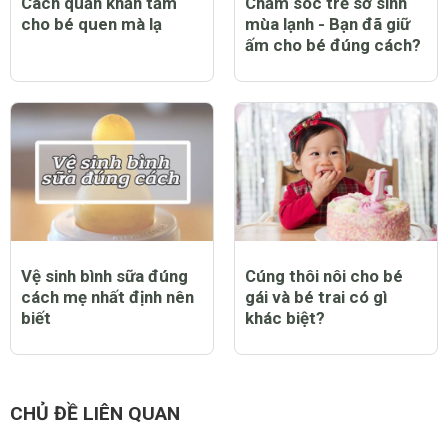
Cách quấn khăn tắm
Chăm sóc trẻ sơ sinh
cho bé quen mà lạ
mùa lạnh - Bạn đã giữ
ấm cho bé đúng cách?
Vệ sinh bình sữa đúng
Cúng thôi nôi cho bé
cách mẹ nhất định nên
gái và bé trai có gì
biết
khác biệt?
CHỦ ĐỀ LIÊN QUAN