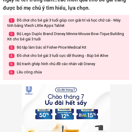
được bố mẹ chú ý tìm hiểu, lựa chọn.
Đồ chơi cho bé gái 3 tuổi giúp con giải trí và học chữ cái - Máy
1.
tính bảng Vtech Little Apps Tablet
Bộ Lego Duplo Brand Disney Minnie Mouse Bow-Tique Building
2.
Kit cho bé gái 3 tuổi
Bộ tập làm bác sĩ Fisher-Price Medical Kit
3.
Đồ chơi cho bé gái 3 tuổi cực dễ thương - Búp bê Alive
4.
Bộ tranh ghép hình chủ đề các nhân vật Disney
5.
Lều công chúa
6.