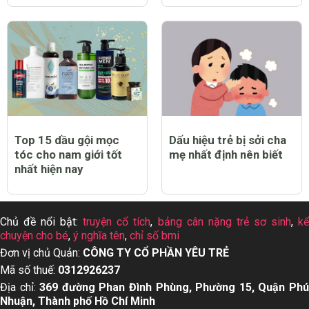
Top 15 dầu gội mọc
Dấu hiệu trẻ bị sởi cha
tóc cho nam giới tốt
mẹ nhất định nên biết
nhất hiện nay
Chủ đề nổi bật:
truyện cổ tích
,
bảng cân nặng trẻ sơ sinh
,
k
chuyện cho bé
,
ý nghĩa tên
,
chỉ số bmi
Đơn vị chủ Quản:
CÔNG TY CỔ PHẦN YÊU TRẺ
Mã số thuế:
0312926237
Địa chỉ:
369 đường Phan Đình Phùng, Phường 15, Quận Ph
Nhuận, Thành phố Hồ Chí Minh