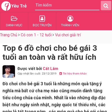
Yêu Trẻ
DANH MỤC
ĐỌC TRUYỆN
THÀNH VIÊN
Trang Chủ
Có con 1 - 12 tuổi
Vui chơi giải trí
Top 6 đồ chơi cho bé gái 3
tuổi an toàn và rất hữu ích
Được viết bởi
Cát Lâm
Cập nhật lần cuối: 23/12/2019
Tài liệu tham khảo
Đồ chơi cho bé gái 3 tuổi là những món quà tặng ý
nghĩa mà bất cứ cha mẹ nào cũng muốn dành tặng
tiểu công chúa của mình. Nhất là vào những dịp đặc
biệt như ngày sinh nhật, ngày quốc tế thiếu nhi, các
ngày lễ tết trong năm…các món quà cho bé gái càng