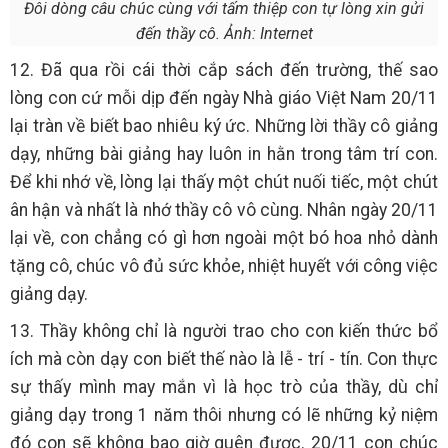
Đôi dòng câu chúc cùng với tấm thiệp con tự lòng xin gửi
đến thầy cô. Ảnh: Internet
12. Đã qua rồi cái thời cắp sách đến trường, thế sao
lòng con cứ mỗi dịp đến ngày Nhà giáo Việt Nam 20/11
lại tràn về biết bao nhiêu ký ức. Những lời thầy cô giảng
dạy, những bài giảng hay luôn in hằn trong tâm trí con.
Để khi nhớ về, lòng lại thấy một chút nuối tiếc, một chút
ân hận và nhất là nhớ thầy cô vô cùng. Nhân ngày 20/11
lại về, con chẳng có gì hơn ngoài một bó hoa nhỏ dành
tặng cô, chúc vô đủ sức khỏe, nhiệt huyết với công việc
giảng dạy.
13. Thầy không chỉ là người trao cho con kiến thức bổ
ích mà còn dạy con biết thế nào là lễ - trí - tín. Con thực
sự thấy mình may mắn vì là học trò của thầy, dù chỉ
giảng dạy trong 1 năm thôi nhưng có lẽ những kỷ niệm
đó con sẽ không bao giờ quên được. 20/11 con chúc