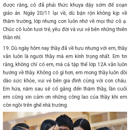
được rằng, cô đã phải thức khuya dậy sớm để soạn
giáo án. Ngày 20/11 lại về, dù bận rộn không kịp về
thăm trường, lớp nhưng con luôn nhớ về mọi thứ cô ạ.
Chúc cô luôn tươi trẻ, yêu đời và vui vẻ bên những thiên
thần nhí.
19. Dù ngày hôm nay thầy đã về hưu nhưng với em, thầy
vẫn luôn là người thầy mà em kính trọng nhất. Em tin
rằng, không chỉ có em, mà cả tập thể lớp 12A vẫn luôn
hướng về thầy. Không có gì hơn, em mong thầy luôn dồi
dào sức khỏe, vui vẻ bên gia đình cùng với con cháu.
Em hứa, năm sau sẽ cố gắng đến thăm thầy, lần cuối
em cũng xin cảm ơn những công lao của thầy khi em
còn ngồi trên ghế nhà trường.