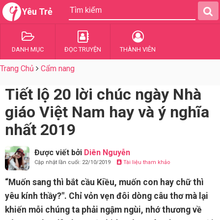
Yêu Trẻ
DANH MỤC
ĐỌC TRUYỆN
THÀNH VIÊN
Trang Chủ
Cẩm nang
Tiết lộ 20 lời chúc ngày Nhà
giáo Việt Nam hay và ý nghĩa
nhất 2019
Được viết bởi
Diên Nguyễn
Cập nhật lần cuối: 22/10/2019
Tài liệu tham khảo
“Muốn sang thì bắt cầu Kiều, muốn con hay chữ thì
yêu kính thầy?". Chỉ vỏn vẹn đôi dòng câu thơ mà lại
khiến mỗi chúng ta phải ngậm ngùi, nhớ thương về