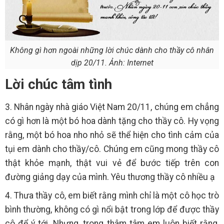
Không gì hơn ngoài những lời chúc dành cho thầy cô nhân
dịp 20/11. Ảnh: Internet
Lời chúc tâm tình
3. Nhân ngày nhà giáo Việt Nam 20/11, chúng em chẳng
có gì hơn là một bó hoa dành tặng cho thầy cô. Hy vọng
rằng, một bó hoa nho nhỏ sẽ thể hiện cho tình cảm của
tụi em dành cho thầy/cô. Chúng em cũng mong thầy cô
thật khỏe mạnh, thật vui vẻ để bước tiếp trên con
đường giảng dạy của mình. Yêu thương thầy cô nhiều ạ
4. Thưa thầy cô, em biết rằng mình chỉ là một cô học trò
bình thường, không có gì nổi bật trong lớp để được thầy
cô để ý tới. Nhưng, trong thâm tâm em luôn biết rằng,