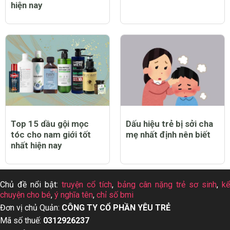
hiện nay
Top 15 dầu gội mọc
Dấu hiệu trẻ bị sởi cha
tóc cho nam giới tốt
mẹ nhất định nên biết
nhất hiện nay
Chủ đề nổi bật:
truyện cổ tích
,
bảng cân nặng trẻ sơ sinh
,
k
chuyện cho bé
,
ý nghĩa tên
,
chỉ số bmi
Đơn vị chủ Quản:
CÔNG TY CỔ PHẦN YÊU TRẺ
Mã số thuế:
0312926237