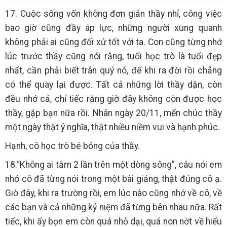
17. Cuộc sống vốn không đơn giản thầy nhỉ, công việc
bao giờ cũng đầy áp lực, những người xung quanh
không phải ai cũng đối xử tốt với ta. Con cũng từng nhớ
lúc trước thầy cũng nói rằng, tuổi học trò là tuổi đẹp
nhất, cần phải biết trân quý nó, để khi ra đời rồi chẳng
có thể quay lại được. Tất cả những lời thầy dặn, còn
đều nhớ cả, chỉ tiếc rằng giờ đây không còn được học
thầy, gặp bạn nữa rồi. Nhân ngày 20/11, mến chúc thầy
một ngày thật ý nghĩa, thật nhiều niềm vui và hạnh phúc.
Hạnh, cô học trò bé bỏng của thầy.
18.“Không ai tắm 2 lần trên một dòng sông”, câu nói em
nhớ cô đã từng nói trong một bài giảng, thật đúng cô ạ.
Giờ đây, khi ra trường rồi, em lúc nào cũng nhớ về cô, về
các bạn và cả những kỷ niệm đã từng bên nhau nữa. Rất
tiếc, khi ấy bọn em còn quá nhỏ dại, quá non nớt về hiểu