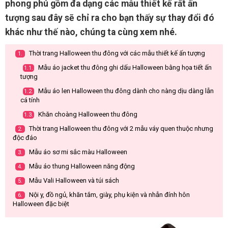
phong phú gồm đa dạng các mẫu thiết kế rất ấn
tượng sau đây sẽ chỉ ra cho bạn thấy sự thay đổi đó
khác như thế nào, chúng ta cùng xem nhé.
Thời trang Halloween thu đông với các mẫu thiết kế ấn tượng
1.
Mẫu áo jacket thu đông ghi dấu Halloween bằng họa tiết ấn
1.1.
tượng
Mẫu áo len Halloween thu đông dành cho nàng dịu dàng lẫn
1.2.
cá tính
Khăn choàng Halloween thu đông
1.3.
Thời trang Halloween thu đông với 2 mẫu váy quen thuộc nhưng
2.
độc đáo
Mẫu áo sơ mi sắc màu Halloween
3.
Mẫu áo thung Halloween năng động
4.
Mẫu Vali Halloween và túi sách
5.
Nội y, đồ ngủ, khăn tắm, giày, phụ kiện và nhẫn đính hôn
6.
Halloween đặc biệt