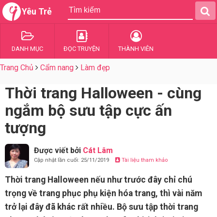
Yêu Trẻ
DANH MỤC
ĐỌC TRUYỆN
THÀNH VIÊN
Trang Chủ
Cẩm nang
Làm đẹp
Thời trang Halloween - cùng
ngắm bộ sưu tập cực ấn
tượng
Được viết bởi
Cát Lâm
Cập nhật lần cuối: 25/11/2019
Tài liệu tham khảo
Thời trang Halloween nếu như trước đây chỉ chú
trọng về trang phục phụ kiện hóa trang, thì vài năm
trở lại đây đã khác rất nhiều. Bộ sưu tập thời trang