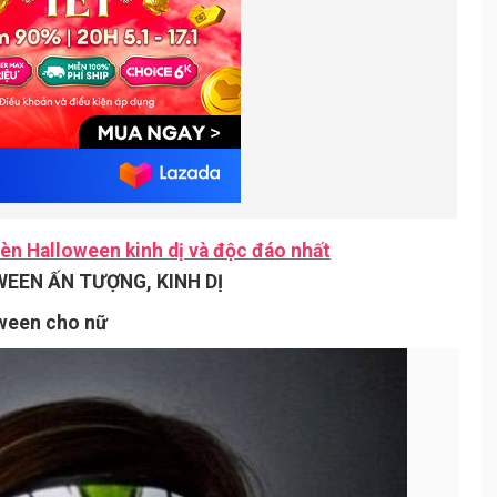
èn Halloween kinh dị và độc đáo nhất
EEN ẤN TƯỢNG, KINH DỊ
oween cho nữ