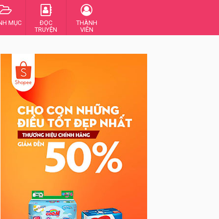
NH MỤC
ĐỌC
THÀNH
TRUYỆN
VIÊN