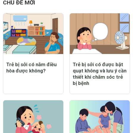
CHỦ ĐỀ MỚI
Trẻ bị sởi có nằm điều
Trẻ bị sởi có được bật
hòa được không?
quạt không và lưu ý cần
thiết khi chăm sóc trẻ
bị bệnh