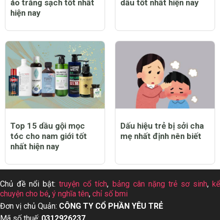
áo trắng sạch tốt nhất
dầu tốt nhất hiện nay
hiện nay
Top 15 dầu gội mọc
Dấu hiệu trẻ bị sởi cha
tóc cho nam giới tốt
mẹ nhất định nên biết
nhất hiện nay
Chủ đề nổi bật:
truyện cổ tích
,
bảng cân nặng trẻ sơ sinh
,
k
chuyện cho bé
,
ý nghĩa tên
,
chỉ số bmi
Đơn vị chủ Quản:
CÔNG TY CỔ PHẦN YÊU TRẺ
Mã số thuế:
0312926237