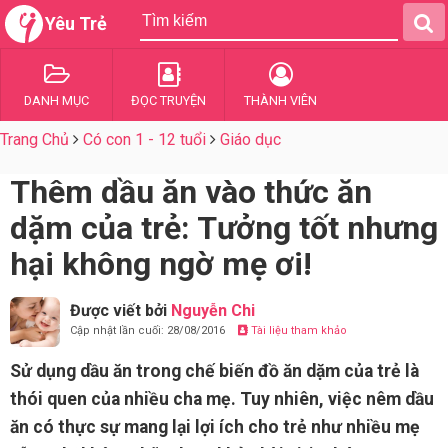
Yêu Trẻ
DANH MỤC
ĐỌC TRUYỆN
THÀNH VIÊN
Trang Chủ
Có con 1 - 12 tuổi
Giáo dục
Thêm dầu ăn vào thức ăn
dặm của trẻ: Tưởng tốt nhưng
hại không ngờ mẹ ơi!
Được viết bởi
Nguyễn Chi
Cập nhật lần cuối: 28/08/2016
Tài liệu tham khảo
Sử dụng dầu ăn trong chế biến đồ ăn dặm của trẻ là
thói quen của nhiều cha mẹ. Tuy nhiên, việc nêm dầu
ăn có thực sự mang lại lợi ích cho trẻ như nhiều mẹ