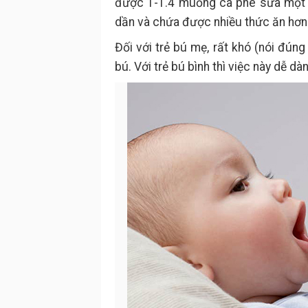
được 1-1.4 muỗng cà phê sữa một lầ
dần và chứa được nhiều thức ăn hơn
Đối với trẻ bú mẹ, rất khó (nói đún
bú. Với trẻ bú bình thì việc này dễ dà