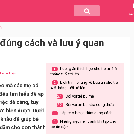
DA
m
đúng cách và lưu ý quan
Lượng ăn thích hợp cho trẻ từ 4-6
1.
u tham khảo
tháng tuổi trở lên
Lịch trình chung về bữa ăn cho trẻ
2.
iệc mà các mẹ có
4-6 tháng tuổi trở lên
đều tìm hiểu để áp
Đối với trẻ bú mẹ
2.1.
iệc dễ dàng, tuy
Đối với trẻ bú sữa công thức
2.2.
ực hiện được. Dưới
Tập cho bé ăn dặm đúng cách
3.
 khảo để giúp bé
Những việc nên tránh khi tập cho
4.
n dặm cho con thành
bé ăn dặm