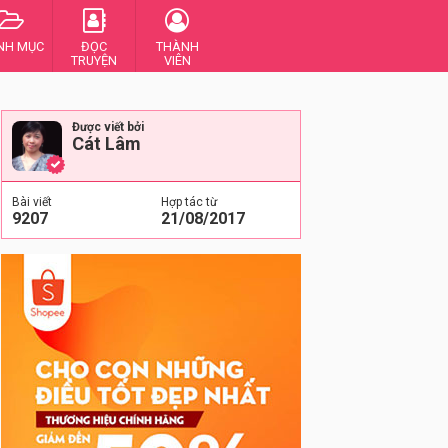
NH MỤC
ĐỌC
THÀNH
TRUYỆN
VIÊN
Được viết bởi
Cát Lâm
Bài viết
Hợp tác từ
9207
21/08/2017