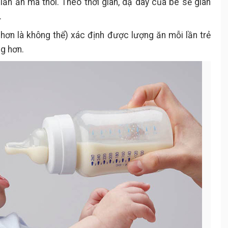
n ăn mà thôi. Theo thời gian, dạ dày của bé sẽ giãn
.
g hơn là không thể) xác định được lượng ăn mỗi lần trẻ
ng hơn.