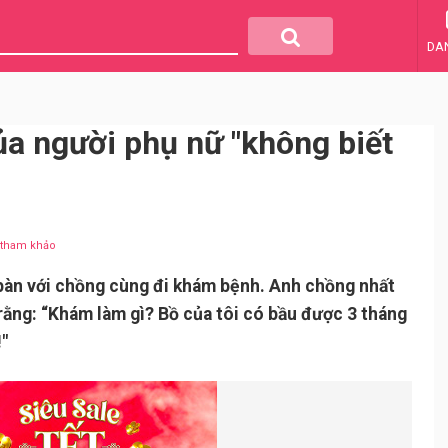
DA
a người phụ nữ "không biết
u tham khảo
bàn với chồng cùng đi khám bệnh. Anh chồng nhất
 rằng: “Khám làm gì? Bồ của tôi có bầu được 3 tháng
!"