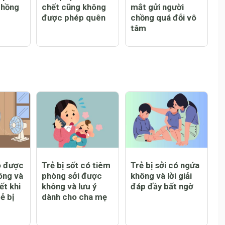
h phúc
8 từ phụ nữ có
Bức thư đẫm nước
chồng
chết cũng không
mắt gửi người
được phép quên
chồng quá đỗi vô
tâm
ó được
Trẻ bị sốt có tiêm
Trẻ bị sởi có ngứa
ông và
phòng sởi được
không và lời giải