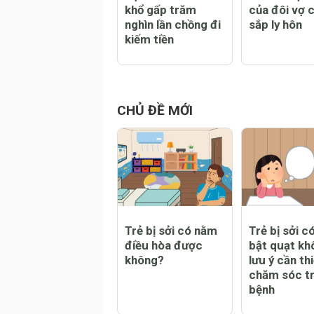
Vợ chăm con còn
Bữa tối hạn
khổ gấp trăm
của đôi vợ 
nghìn lần chồng đi
sắp ly hôn
kiếm tiền
CHỦ ĐỀ MỚI
Trẻ bị sởi có nằm
Trẻ bị sởi c
điều hòa được
bật quạt kh