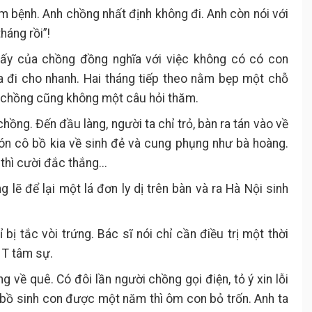
m bệnh. Anh chồng nhất định không đi. Anh còn nói với
háng rồi”!
 ấy của chồng đồng nghĩa với việc không có có con
 ra đi cho nhanh. Hai tháng tiếp theo nằm bẹp một chỗ
h chồng cũng không một câu hỏi thăm.
hồng. Đến đầu làng, người ta chỉ trỏ, bàn ra tán vào về
đón cô bồ kia về sinh đẻ và cung phụng như bà hoàng.
hì cười đắc thắng...
g lẽ để lại một lá đơn ly dị trên bàn và ra Hà Nội sinh
 bị tắc vòi trứng. Bác sĩ nói chỉ cần điều trị một thời
ị T tâm sự.
g về quê. Có đôi lần người chồng gọi điện, tỏ ý xin lỗi
 bồ sinh con được một năm thì ôm con bỏ trốn. Anh ta