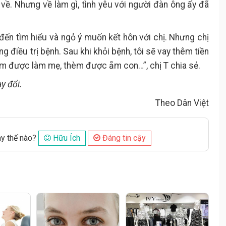
i về. Nhưng về làm gì, tình yêu với người đàn ông ấy đã
đến tìm hiểu và ngỏ ý muốn kết hôn với chị. Nhưng chị
g điều trị bệnh. Sau khi khỏi bệnh, tôi sẽ vay thêm tiền
hèm được làm mẹ, thèm được ẵm con…”, chị T chia sẻ.
y đổi.
Theo Dân Việt
ày thế nào?
Hữu Ích
Đáng tin cậy