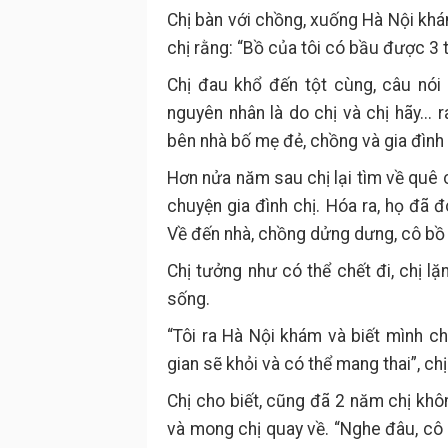
Chị bàn với chồng, xuống Hà Nội khá
chị rằng: “Bồ của tôi có bầu được 3 t
Chị đau khổ đến tột cùng, câu nói
nguyên nhân là do chị và chị hãy...
bên nhà bố mẹ đẻ, chồng và gia đìn
Hơn nửa năm sau chị lại tìm về quê c
chuyện gia đình chị. Hóa ra, họ đã 
Về đến nhà, chồng dửng dưng, cô bồ t
Chị tưởng như có thể chết đi, chị lặn
sống.
“Tôi ra Hà Nội khám và biết mình chỉ
gian sẽ khỏi và có thể mang thai”, ch
Chị cho biết, cũng đã 2 năm chị khôn
và mong chị quay về. “Nghe đâu, cô