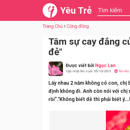
Yêu Trẻ
Trang Chủ
Cộng đồng
Tâm sự cay đắng củ
đẻ"
Được viết bởi
Ngọc Lan
Cập nhật lần cuối: 05/10/2015
Tài liệ
Lấy nhau 2 năm không có con, chị 
định không đi. Anh còn nói với chị
rồi”."Không biết đẻ thì phải biết ý...