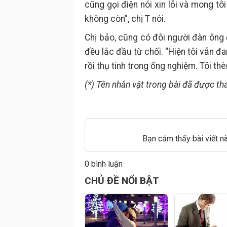
cũng gọi điện nói xin lỗi và mong tô
không còn”, chị T nói.
Chị bảo, cũng có đôi người đàn ông 
đều lắc đầu từ chối. “Hiện tôi vẫn đan
rồi thụ tinh trong ống nghiệm. Tôi t
(*) Tên nhân vật trong bài đã được tha
Bạn cảm thấy bài viết n
0 bình luận
Đăng
CHỦ ĐỀ NỔI BẬT