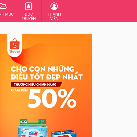
NH MỤC
ĐỌC
THÀNH
TRUYỆN
VIÊN